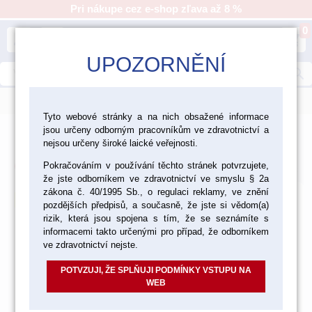
Pri nákupe cez e-shop zľava až 8 %
0
person
shopping_cart
UPOZORNĚNÍ
search
menu
Tyto webové stránky a na nich obsažené informace
Akciová ponuka
jsou určeny odborným pracovníkům ve zdravotnictví a
nejsou určeny široké laické veřejnosti.
Východzie
Od najlacnejšieho
Od najdrahšieho
Laboratórium
Pokračováním v používání těchto stránek potvrzujete,
Ordinácia
Nájdených
1000
položiek
že jste odborníkem ve zdravotnictví ve smyslu § 2a
zákona č. 40/1995 Sb., o regulaci reklamy, ve znění
akcia
pozdějších předpisů, a současně, že jste si vědom(a)
rizik, která jsou spojena s tím, že se seznámíte s
informacemi takto určenými pro případ, že odborníkem
ve zdravotnictví nejste.
POTVZUJI, ŽE SPLŇUJI PODMÍNKY VSTUPU NA
WEB