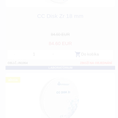
CC Disk Zr 18 mm
84.60 EUR
84.60 EUR
-
+
Do košíka
OBJ.Č.:IN1954
ZBOŽÍ NA OBJEDNÁNÍ
LABORATÓRIUM
akcia