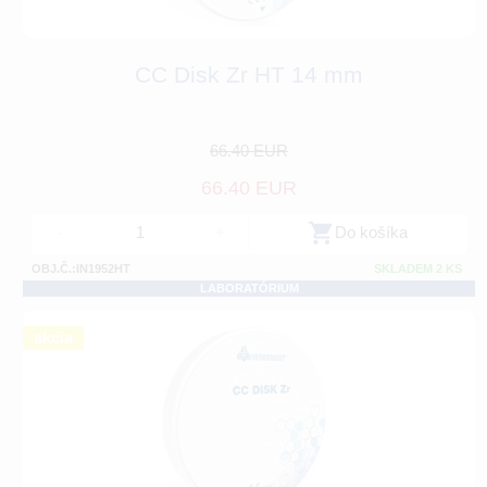
CC Disk Zr HT 14 mm
66.40 EUR
66.40 EUR
-
+
Do košíka
OBJ.Č.:IN1952HT
SKLADEM 2 KS
LABORATÓRIUM
akcia