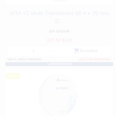
VITA YZ Multi Translucent 98.4 x 25 mm
D...
337.50 EUR
337.50 EUR
-
+
Do košíka
OBJ.Č.:VIEDCYM8982551
ZBOŽÍ NA OBJEDNÁNÍ
LABORATÓRIUM
akcia