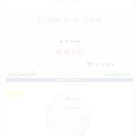
CC Disk Zr HT 12 mm
65.10 EUR
65.10 EUR
-
+
Do košíka
OBJ.Č.:IN1951HT
SKLADEM 1 KS
LABORATÓRIUM
akcia