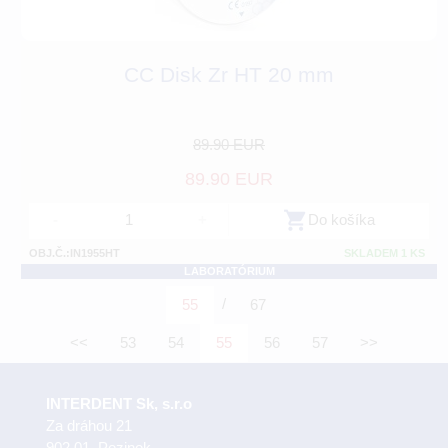
CC Disk Zr HT 20 mm
89.90 EUR
89.90 EUR
-
+
Do košíka
OBJ.Č.:IN1955HT
SKLADEM 1 KS
LABORATÓRIUM
/
55
67
<<
53
54
55
56
57
>>
INTERDENT Sk, s.r.o
Za dráhou 21
902 01 Pezinok