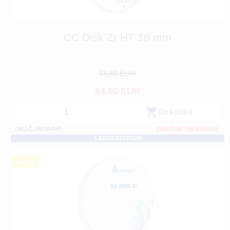
CC Disk Zr HT 18 mm
84.60 EUR
84.60 EUR
-
+
Do košíka
OBJ.Č.:IN1954HT
ZBOŽÍ NA OBJEDNÁNÍ
LABORATÓRIUM
akcia