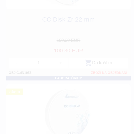
CC Disk Zr 22 mm
100.30 EUR
100.30 EUR
-
+
Do košíka
OBJ.Č.:IN1956
ZBOŽÍ NA OBJEDNÁNÍ
LABORATÓRIUM
akcia