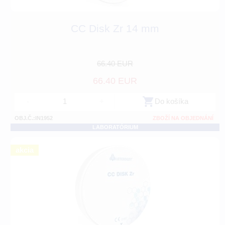
CC Disk Zr 14 mm
66.40 EUR
66.40 EUR
-
+
Do košíka
OBJ.Č.:IN1952
ZBOŽÍ NA OBJEDNÁNÍ
LABORATÓRIUM
akcia