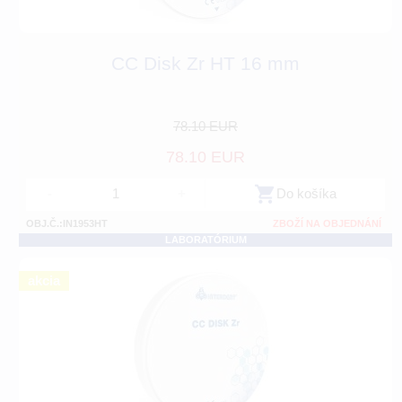
CC Disk Zr HT 16 mm
78.10 EUR
78.10 EUR
-
+
Do košíka
OBJ.Č.:IN1953HT
ZBOŽÍ NA OBJEDNÁNÍ
LABORATÓRIUM
akcia