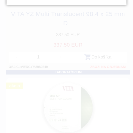
VITA YZ Multi Translucent 98.4 x 25 mm
D...
337.50 EUR
337.50 EUR
-
+
Do košíka
OBJ.Č.:VIEDCYM8982549
ZBOŽÍ NA OBJEDNÁNÍ
LABORATÓRIUM
akcia