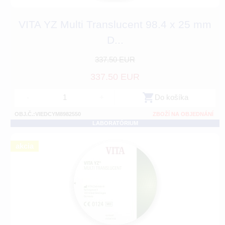
VITA YZ Multi Translucent 98.4 x 25 mm
D...
337.50 EUR
337.50 EUR
-
+
Do košíka
OBJ.Č.:VIEDCYM8982550
ZBOŽÍ NA OBJEDNÁNÍ
LABORATÓRIUM
akcia