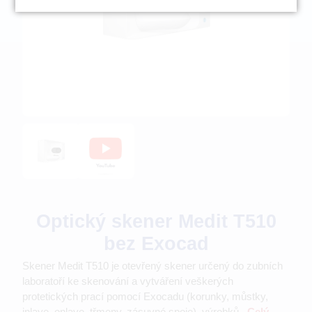
Optický skener Medit T510
bez Exocad
Skener Medit T510 je otevřený skener určený do zubních
laboratoří ke skenování a vytváření veškerých
protetických prací pomocí Exocadu (korunky, můstky,
inlaye, onlaye, třmeny, zásuvné spoje), výrobků...
Celý