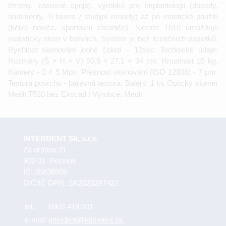
třmeny, zásuvné spoje), výrobků pro implantologii (dosedy,
abutmenty, Ti-bases / studijní modely) až po estetické použití
(bělicí nosiče, sportovní chrániče). Skener T510 umožňuje
realistický sken v barvách. Systém je bez licenčních poplatků.
Rychlost skenování jedné čelisti – 12sec. Technické údaje:
Rozměry (Š × H × V) 50,5 × 27,1 × 34 cm, Hmotnost 15 kg,
Kamery - 2 × 5 Mpx, Přesnost skenování (ISO 12836) - 7 µm.
Textura povrchu - barevná textura. Balení: 1 ks Optický skener
Medit T510 bez Exocad / Výrobce: Medit
INTERDENT Sk, s.r.o
Za dráhou 21
902 01 Pezinok
IČ: 35838906
DIČ/IČ DPH: SK2020287423
tel.:
0903 418 001
e-mail:
interdent@interdent.sk