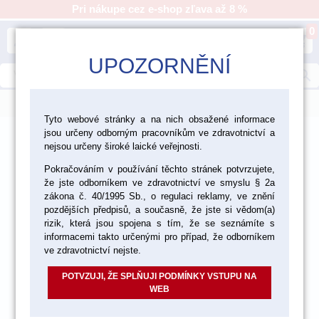
Pri nákupe cez e-shop zľava až 8 %
0
person
shopping_cart
UPOZORNĚNÍ
search
menu
Tyto webové stránky a na nich obsažené informace
jsou určeny odborným pracovníkům ve zdravotnictví a
>
>
>
>
CAD/CAM
Cerec
Skenery
nejsou určeny široké laické veřejnosti.
Laboratorní skenery
Pokračováním v používání těchto stránek potvrzujete,
že jste odborníkem ve zdravotnictví ve smyslu § 2a
zákona č. 40/1995 Sb., o regulaci reklamy, ve znění
pozdějších předpisů, a současně, že jste si vědom(a)
rizik, která jsou spojena s tím, že se seznámíte s
informacemi takto určenými pro případ, že odborníkem
ve zdravotnictví nejste.
POTVZUJI, ŽE SPLŇUJI PODMÍNKY VSTUPU NA
WEB