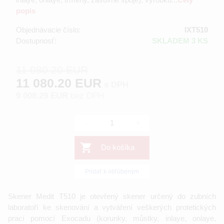
popis
Objednávacie číslo:
IXT510
Dostupnosť:
SKLADEM 3 KS
11 080.20 EUR
11 080.20 EUR
s DPH
9 008.29 EUR
bez DPH
-
+
Do košíka
Pridať k obľúbeným
Skener Medit T510 je otevřený skener určený do zubních
laboratoří ke skenování a vytváření veškerých protetických
prací pomocí Exocadu (korunky, můstky, inlaye, onlaye,