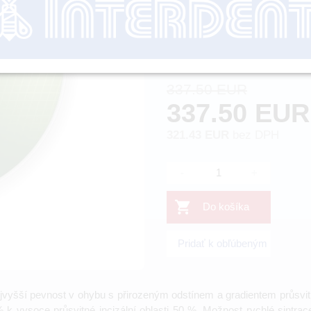
Objednávacie číslo:
VIE
Dostupnosť:
337.50 EUR
337.50 EUR
321.43 EUR
bez DPH
-
+
Do košíka
Pridať k obľúbeným
vyšší pevnost v ohybu s přirozeným odstínem a gradientem průsvitn
 k vysoce průsvitné incizální oblasti 50 %. Možnost rychlé sintrac