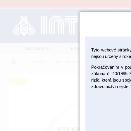
ORDINÁCIA
LABORATÓRIUM
Tyto webové stránk
nejsou určeny široké 
>
>
>
>
CAD/CAM
Materiály pro CAD/CAM
Disky
Di
Pokračováním v použ
zákona č. 40/1995 S
rizik, která jsou sp
akcia
zdravotnictví nejste.