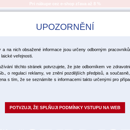
Pri nákupe cez e-shop zľava až 8 %
UPOZORNĚNÍ
CAD/CAM
ŠKOLENIA
AKCIA
y a na nich obsažené informace jsou určeny odborným pracovníkům
laické veřejnosti.
>
>
sky Vita
YZ
YZ Multi Translucent
ívání těchto stránek potvrzujete, že jste odborníkem ve zdravotn
b., o regulaci reklamy, ve znění pozdějších předpisů, a současně,
ojena s tím, že se seznámíte s informacemi takto určenými pro pří
VITA YZ Mu
x 25 mm D
POTVZUJI, ŽE SPLŇUJI PODMÍNKY VSTUPU NA WEB
Nejnovější generace prémiovýc
přirozeným odstínem a gradiente
MPa. Postupný přechod o...
Cel