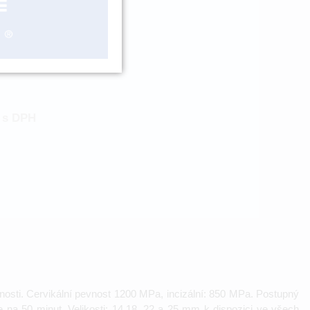
DCYM8982551
ZBOŽÍ NA
OBJEDNÁNÍ
s DPH
osti. Cervikální pevnost 1200 MPa, incizální: 850 MPa. Postupný
e na 50 minut. Velikosti: 14,18, 22 a 25 mm k dispozici ve všech