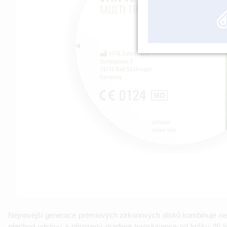
Nejnovější generace prémiových zirkonových disků kombinuje nej
přechod odstínu a přirozený gradient translucence od krčku 46 %