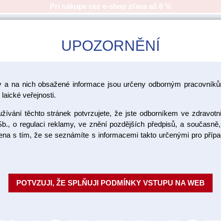
Pri nákupe cez e-shop zľava až 8 %
UPOZORNĚNÍ
CAD/CAM
ŠKOLENIA
AKCIA
y a na nich obsažené informace jsou určeny odborným pracovníkům
laické veřejnosti.
iky - položky
ívání těchto stránek potvrzujete, že jste odborníkem ve zdravotn
b., o regulaci reklamy, ve znění pozdějších předpisů, a současně,
ojena s tím, že se seznámíte s informacemi takto určenými pro pří
Ocelový vr
Objednávacie číslo:
POTVZUJI, ŽE SPLŇUJI PODMÍNKY VSTUPU NA WEB
Dostupnosť: