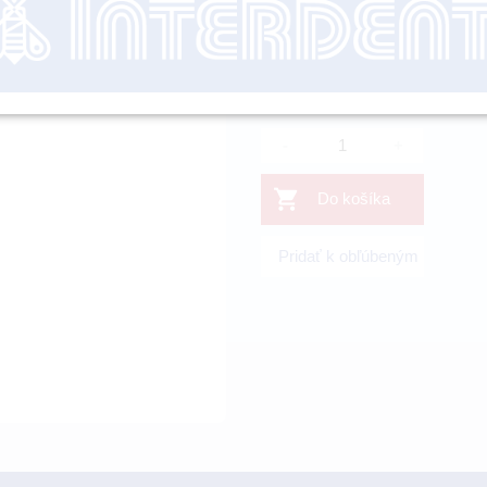
3.30 EUR
3.04 EUR
s DP
2.47 EUR
bez DPH
-
+
Do košíka
Pridať k obľúbeným