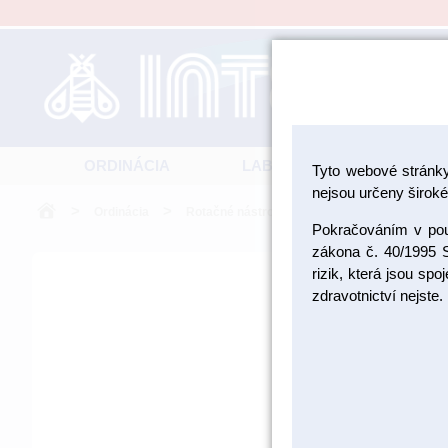
ORDINÁCIA
LABORATÓRIUM
Tyto webové stránk
nejsou určeny široké 
>
>
>
Ordinácia
Rotačné nástroje-položky
Ocelové vrtáč
Pokračováním v použ
zákona č. 40/1995 S
rizik, která jsou sp
zdravotnictví nejste.