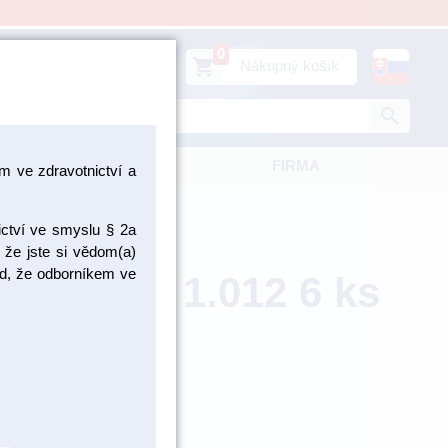
0
person
shopping_cart
Prihlásiť sa
Nákupný košík
search
KATALÓGY
FIRMA
 ve zdravotnictví a
ictví ve smyslu § 2a
 že jste si vědom(a)
pad, že odborníkem ve
táčik RA 1.012 6 ks
ED1.204.012
ZBOŽÍ NA
OBJEDNÁNÍ