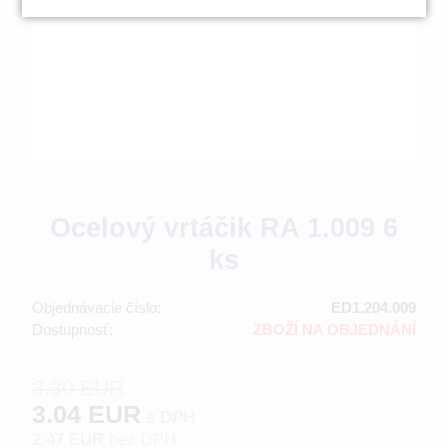
Ocelový vrtáčik RA 1.009 6
ks
Objednávacie číslo:
ED1.204.009
Dostupnosť:
ZBOŽÍ NA OBJEDNÁNÍ
3.30 EUR
3.04 EUR
s DPH
2.47 EUR
bez DPH