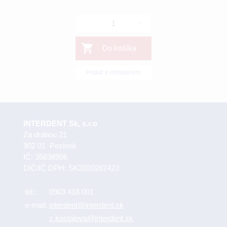
-
+
Do košíka
Pridať k obľúbeným
INTERDENT Sk, s.r.o
Za dráhou 21
902 01 Pezinok
IČ: 35838906
DIČ/IČ DPH: SK2020287423
tel.:
0903 418 001
e-mail:
interdent@interdent.sk
z.kostalova@interdent.sk