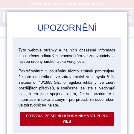
Pri nákupe cez e-shop zľava až 8 %
0
person
shopping_cart
UPOZORNĚNÍ
search
menu
Tyto webové stránky a na nich obsažené informace
jsou určeny odborným pracovníkům ve zdravotnictví a
>
>
>
Ordinácia
Rotačné nástroje-položky
nejsou určeny široké laické veřejnosti.
Ocelové vrtáčiky - položky
Pokračováním v používání těchto stránek potvrzujete,
že jste odborníkem ve zdravotnictví ve smyslu § 2a
zákona č. 40/1995 Sb., o regulaci reklamy, ve znění
pozdějších předpisů, a současně, že jste si vědom(a)
rizik, která jsou spojena s tím, že se seznámíte s
informacemi takto určenými pro případ, že odborníkem
ve zdravotnictví nejste.
POTVZUJI, ŽE SPLŇUJI PODMÍNKY VSTUPU NA
WEB