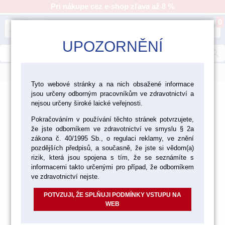
Pri nákupe cez e-shop zľava až 8 %
0
person
shopping_cart
UPOZORNĚNÍ
search
menu
Tyto webové stránky a na nich obsažené informace
jsou určeny odborným pracovníkům ve zdravotnictví a
>
>
>
Laboratórium
Nástroje a zariadenia
nejsou určeny široké laické veřejnosti.
>
Laboratórne nástroje
Nástroje na keramiku a C+B
Pokračováním v používání těchto stránek potvrzujete,
že jste odborníkem ve zdravotnictví ve smyslu § 2a
zákona č. 40/1995 Sb., o regulaci reklamy, ve znění
pozdějších předpisů, a současně, že jste si vědom(a)
rizik, která jsou spojena s tím, že se seznámíte s
informacemi takto určenými pro případ, že odborníkem
ve zdravotnictví nejste.
POTVZUJI, ŽE SPLŇUJI PODMÍNKY VSTUPU NA
WEB