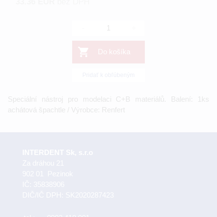
33.36 EUR
bez DPH
-
+
Do košíka
Pridať k obľúbeným
Speciální nástroj pro modelaci C+B materiálů. Balení: 1ks
achátová špachtle / Výrobce: Renfert
INTERDENT Sk, s.r.o
Za dráhou 21
902 01 Pezinok
IČ: 35838906
DIČ/IČ DPH: SK2020287423