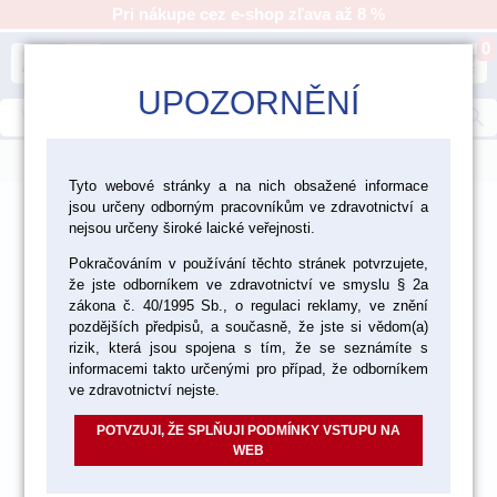
Pri nákupe cez e-shop zľava až 8 %
0
person
shopping_cart
UPOZORNĚNÍ
search
menu
Tyto webové stránky a na nich obsažené informace
jsou určeny odborným pracovníkům ve zdravotnictví a
>
>
>
Laboratórium
Opracovávanie
nejsou určeny široké laické veřejnosti.
Keramické kamene Edenta
Pokračováním v používání těchto stránek potvrzujete,
že jste odborníkem ve zdravotnictví ve smyslu § 2a
zákona č. 40/1995 Sb., o regulaci reklamy, ve znění
pozdějších předpisů, a současně, že jste si vědom(a)
rizik, která jsou spojena s tím, že se seznámíte s
informacemi takto určenými pro případ, že odborníkem
ve zdravotnictví nejste.
POTVZUJI, ŽE SPLŇUJI PODMÍNKY VSTUPU NA
WEB