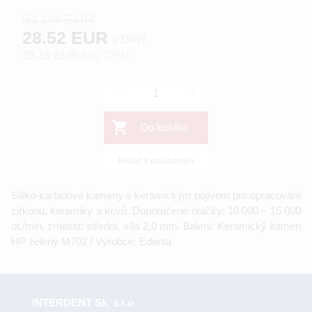
31.00 EUR
28.52 EUR
s DPH
23.19 EUR
bez DPH
-
+
Do košíka
Pridať k obľúbeným
Siliko-karbidové kameny s keramickým pojivem pro opracování
zirkonu, keramiky a kovů. Doporučené otáčky: 10 000 – 15 000
ot./min, zrnitost: střední, síla 2,0 mm. Balení: Keramický kámen
HP zelený M702 / Výrobce: Edenta
INTERDENT Sk, s.r.o