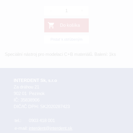
-
+
Do košíka
Pridať k obľúbeným
Speciální nástroj pro modelaci C+B materiálů. Balení: 1ks
INTERDENT Sk, s.r.o
Za dráhou 21
902 01 Pezinok
IČ: 35838906
DIČ/IČ DPH: SK2020287423
tel.:
0903 418 001
e-mail:
interdent@interdent.sk