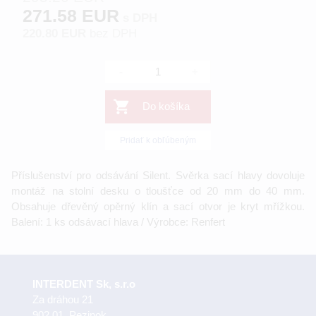
271.58 EUR
s DPH
220.80 EUR
bez DPH
-
+
Do košíka
Pridať k obľúbeným
Příslušenství pro odsávání Silent. Svěrka sací hlavy dovoluje
montáž na stolní desku o tloušťce od 20 mm do 40 mm.
Obsahuje dřevěný opěrný klín a sací otvor je kryt mřížkou.
Balení: 1 ks odsávací hlava / Výrobce: Renfert
INTERDENT Sk, s.r.o
Za dráhou 21
902 01 Pezinok