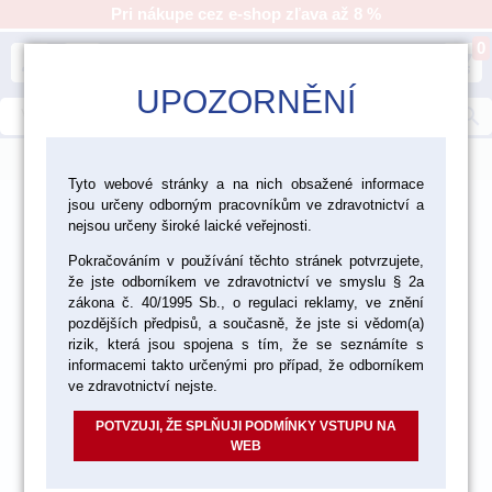
Pri nákupe cez e-shop zľava až 8 %
0
person
shopping_cart
UPOZORNĚNÍ
search
menu
Tyto webové stránky a na nich obsažené informace
jsou určeny odborným pracovníkům ve zdravotnictví a
>
>
>
Laboratórium
Nástroje a zariadenia
nejsou určeny široké laické veřejnosti.
>
Laboratórne zariadenia
Odsávanie
Pokračováním v používání těchto stránek potvrzujete,
že jste odborníkem ve zdravotnictví ve smyslu § 2a
zákona č. 40/1995 Sb., o regulaci reklamy, ve znění
pozdějších předpisů, a současně, že jste si vědom(a)
rizik, která jsou spojena s tím, že se seznámíte s
informacemi takto určenými pro případ, že odborníkem
ve zdravotnictví nejste.
POTVZUJI, ŽE SPLŇUJI PODMÍNKY VSTUPU NA
WEB