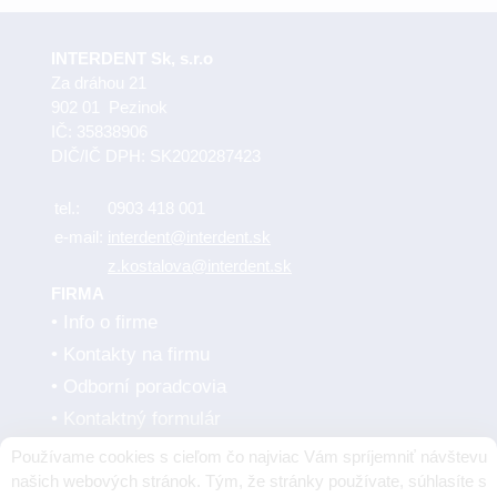
INTERDENT Sk, s.r.o
Za dráhou 21
902 01 Pezinok
IČ: 35838906
DIČ/IČ DPH: SK2020287423
tel.:
0903 418 001
e-mail:
interdent@interdent.sk
z.kostalova@interdent.sk
FIRMA
Info o firme
Kontakty na firmu
Odborní poradcovia
Kontaktný formulár
Obchodné podmienky
Používame cookies s cieľom čo najviac Vám spríjemniť návštevu
Dodávatelia
našich webových stránok. Tým, že stránky používate, súhlasíte s