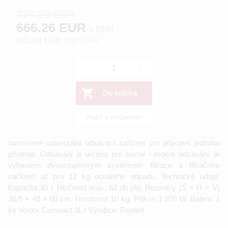
724.20 EUR
666.26 EUR
s DPH
541.68 EUR
bez DPH
-
+
Do košíka
Pridať k obľúbeným
Inovované univerzální odsávací zařízení pro připojení jednoho
přístroje. Odsávání je určeno pro suché i mokré odsávání, je
vybaveno dvoustupňovým systémem filtrace a filtračním
sáčkem až pro 12 kg odsátého odpadu. Technické údaje:
Kapacita 30 l, Hlučnost max. 62 db (A), Rozměry (Š × H × V)
38,5 × 48 × 60 cm, Hmotnost 10 kg, Příkon 1 200 W. Balení: 1
ks Vortex Compact 3L / Výrobce: Renfert