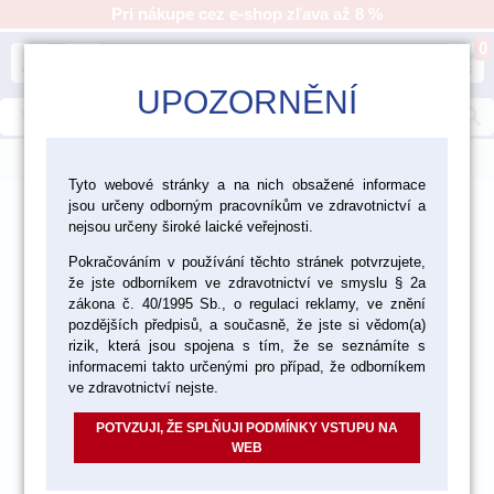
Pri nákupe cez e-shop zľava až 8 %
0
person
shopping_cart
UPOZORNĚNÍ
search
menu
Tyto webové stránky a na nich obsažené informace
jsou určeny odborným pracovníkům ve zdravotnictví a
>
>
>
Laboratórium
Nástroje a zariadenia
nejsou určeny široké laické veřejnosti.
>
Laboratórne zariadenia
Odsávanie
Pokračováním v používání těchto stránek potvrzujete,
že jste odborníkem ve zdravotnictví ve smyslu § 2a
zákona č. 40/1995 Sb., o regulaci reklamy, ve znění
akcia
pozdějších předpisů, a současně, že jste si vědom(a)
rizik, která jsou spojena s tím, že se seznámíte s
informacemi takto určenými pro případ, že odborníkem
ve zdravotnictví nejste.
POTVZUJI, ŽE SPLŇUJI PODMÍNKY VSTUPU NA
WEB