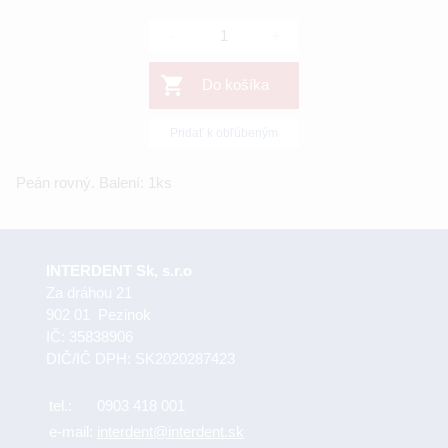
-
+
Do košíka
Pridať k obľúbeným
Peán rovný. Balení: 1ks
INTERDENT Sk, s.r.o
Za dráhou 21
902 01 Pezinok
IČ: 35838906
DIČ/IČ DPH: SK2020287423
tel.:
0903 418 001
e-mail:
interdent@interdent.sk