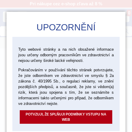
Pri nákupe cez e-shop zľava až 8 %
0
person
shopping_cart
UPOZORNĚNÍ
search
menu
Tyto webové stránky a na nich obsažené informace
jsou určeny odborným pracovníkům ve zdravotnictví a
>
>
>
>
Ordinácia
Nástroje
Nástroje Medin
nejsou určeny široké laické veřejnosti.
Peány
Pokračováním v používání těchto stránek potvrzujete,
že jste odborníkem ve zdravotnictví ve smyslu § 2a
zákona č. 40/1995 Sb., o regulaci reklamy, ve znění
pozdějších předpisů, a současně, že jste si vědom(a)
rizik, která jsou spojena s tím, že se seznámíte s
informacemi takto určenými pro případ, že odborníkem
ve zdravotnictví nejste.
POTVZUJI, ŽE SPLŇUJI PODMÍNKY VSTUPU NA
WEB