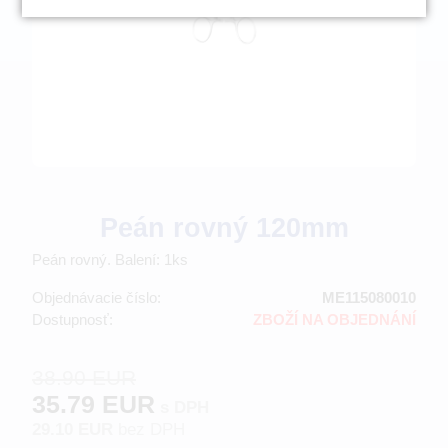
Peán rovný 120mm
Peán rovný. Balení: 1ks
Objednávacie číslo:
ME115080010
Dostupnosť:
ZBOŽÍ NA OBJEDNÁNÍ
38.90 EUR
35.79 EUR
s DPH
29.10 EUR
bez DPH