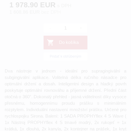
1 978.90 EUR
s DPH
1 608.86 EUR
bez DPH
-
+
Do košíka
Pridať k obľúbeným
Dva nástroje v jednom - ideální pro supragingivální a
subgingivální aplikace. Volitelná délka ručního násadce pro
optimální držení a dosah. Inteligentní design a hladký povrh
poskytuje optimální rovnováhu a příjemné držení. Přední část
otočná o 360°. Dokonalý přehled - jasná viditelnost díky vysoce
přesnému, homogennímu proudu prášku s minimálním
rozptylem. Individuální nastavení množství prášku. Určené pro
rychlospojku Sirona. Balení: 1 SADA PROPHYflex 4 S Wave (
1x Nástroj PROPHYflex 4 S tmavě modrý, 2x rukojeť = 1x
krátká, 1x dlouhá, 2x kanyla, 2x kontejner na prášek, 1x kryt