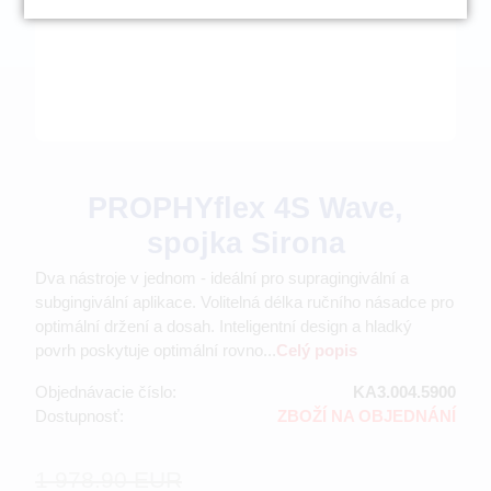
PROPHYflex 4S Wave,
spojka Sirona
Dva nástroje v jednom - ideální pro supragingivální a
subgingivální aplikace. Volitelná délka ručního násadce pro
optimální držení a dosah. Inteligentní design a hladký
povrh poskytuje optimální rovno...
Celý popis
Objednávacie číslo:
KA3.004.5900
Dostupnosť:
ZBOŽÍ NA OBJEDNÁNÍ
1 978.90 EUR