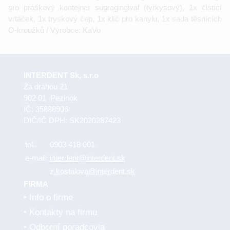
pro práškový kontejner supragingival (tyrkysový), 1x čistící
vrtáček, 1x tryskový čep, 1x klíč pro kanylu, 1x sada těsnících
O-kroužků / Výrobce: KaVo
INTERDENT Sk, s.r.o
Za dráhou 21
902 01 Pezinok
IČ: 35838906
DIČ/IČ DPH: SK2020287423
tel.:
0903 418 001
e-mail:
interdent@interdent.sk
z.kostalova@interdent.sk
FIRMA
Info o firme
Kontakty na firmu
Odborní poradcovia