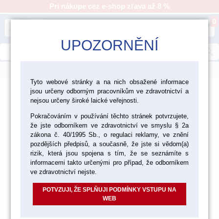
Pri nákupe cez e-shop zľava až 8 %
0
person
shopping_cart
UPOZORNĚNÍ
search
menu
Tyto webové stránky a na nich obsažené informace
jsou určeny odborným pracovníkům ve zdravotnictví a
>
>
>
Ordinácia
Profylaxia
Prístroje pre profylaxiu
nejsou určeny široké laické veřejnosti.
Pokračováním v používání těchto stránek potvrzujete,
že jste odborníkem ve zdravotnictví ve smyslu § 2a
zákona č. 40/1995 Sb., o regulaci reklamy, ve znění
pozdějších předpisů, a současně, že jste si vědom(a)
rizik, která jsou spojena s tím, že se seznámíte s
informacemi takto určenými pro případ, že odborníkem
ve zdravotnictví nejste.
POTVZUJI, ŽE SPLŇUJI PODMÍNKY VSTUPU NA
WEB