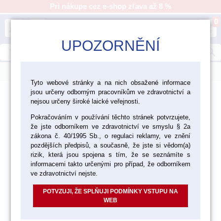
Pri nákupe cez e-shop zľava až 8 %
0
person
shopping_cart
UPOZORNĚNÍ
search
menu
Tyto webové stránky a na nich obsažené informace
jsou určeny odborným pracovníkům ve zdravotnictví a
>
>
>
Laboratórium
Nástroje a zariadenia
nejsou určeny široké laické veřejnosti.
>
Laboratórne zariadenia
Odsávanie
Pokračováním v používání těchto stránek potvrzujete,
že jste odborníkem ve zdravotnictví ve smyslu § 2a
zákona č. 40/1995 Sb., o regulaci reklamy, ve znění
pozdějších předpisů, a současně, že jste si vědom(a)
rizik, která jsou spojena s tím, že se seznámíte s
informacemi takto určenými pro případ, že odborníkem
ve zdravotnictví nejste.
POTVZUJI, ŽE SPLŇUJI PODMÍNKY VSTUPU NA
WEB