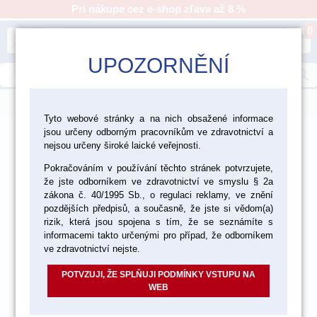
Pri nákupe cez e-shop zľava až 8 %
0
person
shopping_cart
UPOZORNĚNÍ
search
menu
Tyto webové stránky a na nich obsažené informace
jsou určeny odborným pracovníkům ve zdravotnictví a
>
>
>
Laboratórium
Materiály pre fazetovanie a inleje
nejsou určeny široké laické veřejnosti.
>
Živicové C+B materiály
Superpont C+B
Pokračováním v používání těchto stránek potvrzujete,
že jste odborníkem ve zdravotnictví ve smyslu § 2a
zákona č. 40/1995 Sb., o regulaci reklamy, ve znění
pozdějších předpisů, a současně, že jste si vědom(a)
rizik, která jsou spojena s tím, že se seznámíte s
informacemi takto určenými pro případ, že odborníkem
ve zdravotnictví nejste.
POTVZUJI, ŽE SPLŇUJI PODMÍNKY VSTUPU NA
WEB