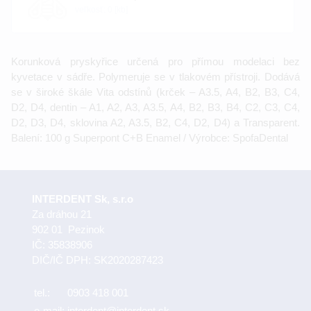
veľkosť: 0 [kb]
Korunková pryskyřice určená pro přímou modelaci bez
kyvetace v sádře. Polymeruje se v tlakovém přístroji. Dodává
se v široké škále Vita odstínů (krček – A3.5, A4, B2, B3, C4,
D2, D4, dentin – A1, A2, A3, A3.5, A4, B2, B3, B4, C2, C3, C4,
D2, D3, D4, sklovina A2, A3.5, B2, C4, D2, D4) a Transparent.
Balení: 100 g Superpont C+B Enamel / Výrobce: SpofaDental
INTERDENT Sk, s.r.o
Za dráhou 21
902 01 Pezinok
IČ: 35838906
DIČ/IČ DPH: SK2020287423
tel.:
0903 418 001
e-mail:
interdent@interdent.sk