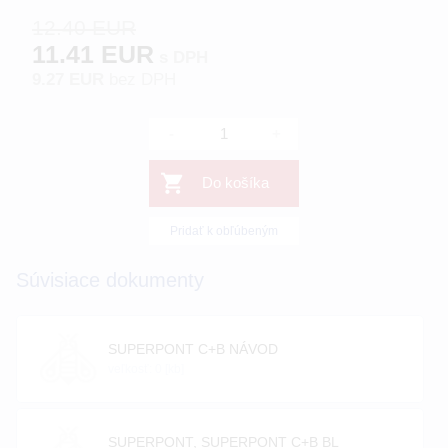
12.40 EUR
11.41 EUR
s DPH
9.27 EUR
bez DPH
-
+
Do košíka
Pridať k obľúbeným
Súvisiace dokumenty
SUPERPONT C+B NÁVOD
veľkosť: 0 [kb]
SUPERPONT, SUPERPONT C+B BL