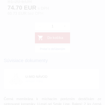
81.20 EUR
74.70 EUR
s DPH
60.73 EUR
bez DPH
-
+
Do košíka
Pridať k obľúbeným
Súvisiace dokumenty
U-MID NÁVOD
veľkosť: 0 [kb]
Černá membrána k míchacím porézním destičkám ze
sintrované keramiky U-mid od Smile Line. Balení: 2 ks černá