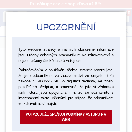
Pri nákupe cez e-shop zľava až 8 %
0
person
shopping_cart
UPOZORNĚNÍ
search
menu
Tyto webové stránky a na nich obsažené informace
jsou určeny odborným pracovníkům ve zdravotnictví a
>
>
>
Laboratórium
Materiály pre fazetovanie a inleje
nejsou určeny široké laické veřejnosti.
>
Pomôcky pre prácu s keramikou
Míchací destičky
Pokračováním v používání těchto stránek potvrzujete,
že jste odborníkem ve zdravotnictví ve smyslu § 2a
zákona č. 40/1995 Sb., o regulaci reklamy, ve znění
pozdějších předpisů, a současně, že jste si vědom(a)
rizik, která jsou spojena s tím, že se seznámíte s
informacemi takto určenými pro případ, že odborníkem
ve zdravotnictví nejste.
POTVZUJI, ŽE SPLŇUJI PODMÍNKY VSTUPU NA
WEB