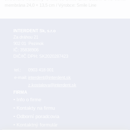
membrána 24,0 × 13,5 cm / Výrobce: Smile Line
INTERDENT Sk, s.r.o
Za dráhou 21
902 01 Pezinok
IČ: 35838906
DIČ/IČ DPH: SK2020287423
tel.:
0903 418 001
e-mail:
interdent@interdent.sk
z.kostalova@interdent.sk
FIRMA
Info o firme
Kontakty na firmu
Odborní poradcovia
Kontaktný formulár