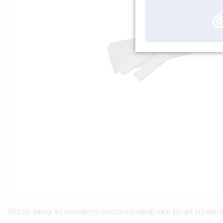
Vlhčící pásky ke skleněným míchacím destičkám lay:art crystal. Ba