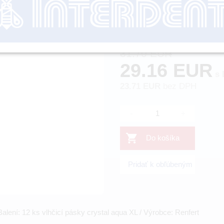
Objednávacie číslo:
Dostupnosť:
31.70 EUR
29.16 EUR
s 
23.71 EUR
bez DPH
-
+
Do košíka
Pridať k obľúbeným
lení: 12 ks vlhčicí pásky crystal aqua XL / Výrobce: Renfert