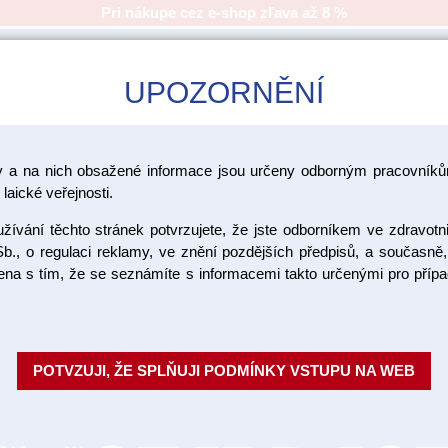
Pri nákupe cez e-shop zľava až 8 %
UPOZORNĚNÍ
CAD/CAM
ŠKOLENIA
AKCIA
y a na nich obsažené informace jsou určeny odborným pracovníkům
laické veřejnosti.
>
môcky pre prácu s keramikou
Míchací destičky
ívání těchto stránek potvrzujete, že jste odborníkem ve zdravotn
b., o regulaci reklamy, ve znění pozdějších předpisů, a současně,
ojena s tím, že se seznámíte s informacemi takto určenými pro pří
Vlhčiace p
XL 12 ks
POTVZUJI, ŽE SPLŇUJI PODMÍNKY VSTUPU NA WEB
Vlhčící pásky ke skleněným mích
crystal aqua XL / Výrobce: Renf