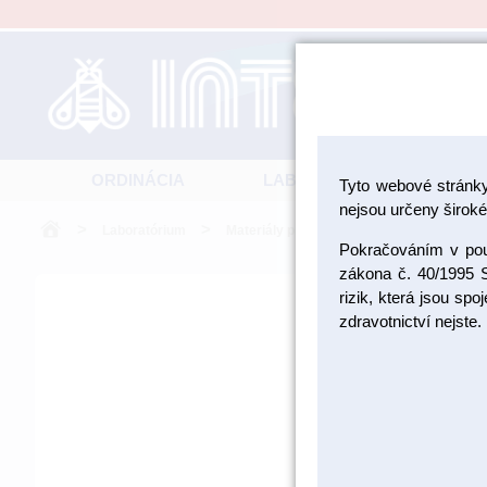
ORDINÁCIA
LABORATÓRIUM
Tyto webové stránk
nejsou určeny široké 
>
>
>
Laboratórium
Materiály pre fazetovanie a inleje
Po
Pokračováním v použ
zákona č. 40/1995 S
rizik, která jsou sp
zdravotnictví nejste.