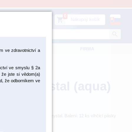
0
person
shopping_cart
Prihlásiť sa
Nákupný košík
search
KATALÓGY
FIRMA
 ve zdravotnictví a
ictví ve smyslu § 2a
 že jste si vědom(a)
pad, že odborníkem ve
ásky crystal (aqua)
acím destičkám lay:art crystal. Balení: 12 ks vlhčicí pásky
ert