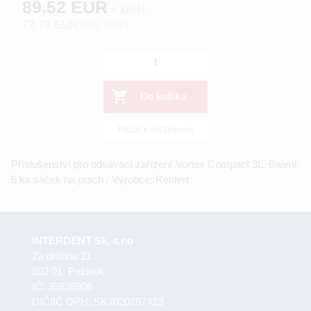
89.52 EUR
s DPH
72.78 EUR
bez DPH
-
+
Do košíka
Pridať k obľúbeným
Příslušenství pro odsávací zařízení Vortex Compact 3L. Balení:
5 ks sáček na prach / Výrobce: Renfert
INTERDENT Sk, s.r.o
Za dráhou 21
902 01 Pezinok
IČ: 35838906
DIČ/IČ DPH: SK2020287423