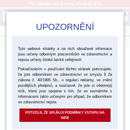
Pri nákupe cez e-shop zľava až 8 %
0
person
shopping_cart
UPOZORNĚNÍ
search
menu
Tyto webové stránky a na nich obsažené informace
jsou určeny odborným pracovníkům ve zdravotnictví a
>
>
>
Laboratórium
Nástroje a zariadenia
nejsou určeny široké laické veřejnosti.
>
Laboratórne zariadenia
Odsávanie
Pokračováním v používání těchto stránek potvrzujete,
že jste odborníkem ve zdravotnictví ve smyslu § 2a
zákona č. 40/1995 Sb., o regulaci reklamy, ve znění
pozdějších předpisů, a současně, že jste si vědom(a)
rizik, která jsou spojena s tím, že se seznámíte s
informacemi takto určenými pro případ, že odborníkem
ve zdravotnictví nejste.
POTVZUJI, ŽE SPLŇUJI PODMÍNKY VSTUPU NA
WEB