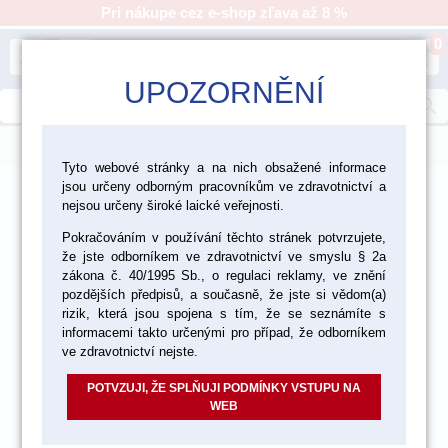
Pri nákupe cez e-shop zľava až 8 %
0
person
shopping_cart
UPOZORNĚNÍ
search
menu
Tyto webové stránky a na nich obsažené informace
jsou určeny odborným pracovníkům ve zdravotnictví a
nejsou určeny široké laické veřejnosti.
Pokračováním v používání těchto stránek potvrzujete,
že jste odborníkem ve zdravotnictví ve smyslu § 2a
zákona č. 40/1995 Sb., o regulaci reklamy, ve znění
pozdějších předpisů, a současně, že jste si vědom(a)
rizik, která jsou spojena s tím, že se seznámíte s
informacemi takto určenými pro případ, že odborníkem
ve zdravotnictví nejste.
Zuby MFT CLASS-frontální
C1/T43 6 ks
POTVZUJI, ŽE SPLŇUJI PODMÍNKY VSTUPU NA
WEB
Objednávacie číslo:
VIA4C1T43