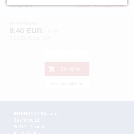
Dostupnosť:
ZBOŽÍ NA OBJEDNÁNÍ
8.40 EUR
8.40 EUR
s DPH
8.00 EUR
bez DPH
-
+
Do košíka
Pridať k obľúbeným
INTERDENT Sk, s.r.o
Za dráhou 21
902 01 Pezinok
IČ: 35838906