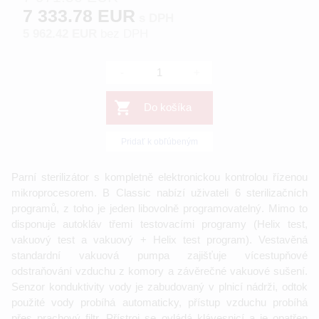
7 333.78 EUR
s DPH
5 962.42 EUR
bez DPH
-
+
Do košíka
Pridať k obľúbeným
Parní sterilizátor s kompletně elektronickou kontrolou řízenou
mikroprocesorem. B Classic nabízí uživateli 6 sterilizačních
programů, z toho je jeden libovolně programovatelný. Mimo to
disponuje autokláv třemi testovacími programy (Helix test,
vakuový test a vakuový + Helix test program). Vestavěná
standardní vakuová pumpa zajišťuje vícestupňové
odstraňování vzduchu z komory a závěrečné vakuové sušení.
Senzor konduktivity vody je zabudovaný v plnicí nádrži, odtok
použité vody probíhá automaticky, přístup vzduchu probíhá
přes prachový filtr. Přístroj se ovládá klávesnicí a je opatřen