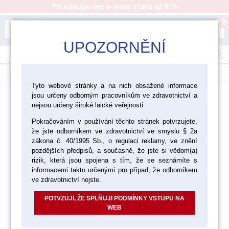
Pri nákupe cez e-shop zľava až 8 %
0
person
shopping_cart
UPOZORNĚNÍ
search
menu
Tyto webové stránky a na nich obsažené informace
jsou určeny odborným pracovníkům ve zdravotnictví a
>
>
>
Ordinácia
Dezinfekcia a čistenie
Sterilizácia
nejsou určeny široké laické veřejnosti.
>
Sterilizácia a umývanie
Pokračováním v používání těchto stránek potvrzujete,
že jste odborníkem ve zdravotnictví ve smyslu § 2a
zákona č. 40/1995 Sb., o regulaci reklamy, ve znění
pozdějších předpisů, a současně, že jste si vědom(a)
rizik, která jsou spojena s tím, že se seznámíte s
informacemi takto určenými pro případ, že odborníkem
ve zdravotnictví nejste.
POTVZUJI, ŽE SPLŇUJI PODMÍNKY VSTUPU NA
WEB