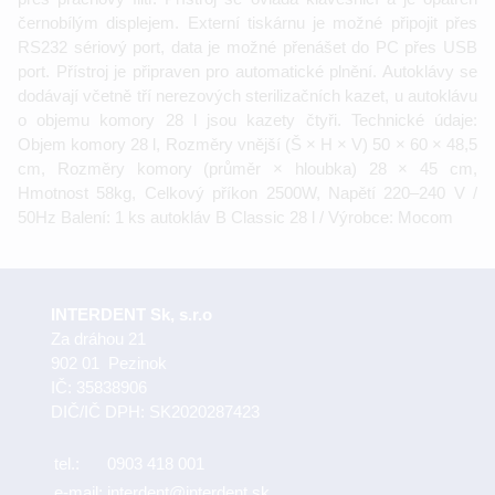
černobílým displejem. Externí tiskárnu je možné připojit přes
RS232 sériový port, data je možné přenášet do PC přes USB
port. Přístroj je připraven pro automatické plnění. Autoklávy se
dodávají včetně tří nerezových sterilizačních kazet, u autoklávu
o objemu komory 28 l jsou kazety čtyři. Technické údaje:
Objem komory 28 l, Rozměry vnější (Š × H × V) 50 × 60 × 48,5
cm, Rozměry komory (průměr × hloubka) 28 × 45 cm,
Hmotnost 58kg, Celkový příkon 2500W, Napětí 220–240 V /
50Hz Balení: 1 ks autokláv B Classic 28 l / Výrobce: Mocom
INTERDENT Sk, s.r.o
Za dráhou 21
902 01 Pezinok
IČ: 35838906
DIČ/IČ DPH: SK2020287423
tel.:
0903 418 001
e-mail:
interdent@interdent.sk