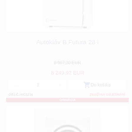
Autokláv B Futura 28 l
8 967.30 EUR
8 249.92 EUR
-
+
Do košíka
OBJ.Č.:MC5234
ZBOŽÍ NA OBJEDNÁNÍ
ORINÁCIA