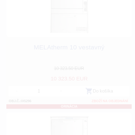
MELAtherm 10 vestavný
10 323.50 EUR
10 323.50 EUR
-
+
Do košíka
OBJ.Č.:IX5296
ZBOŽÍ NA OBJEDNÁNÍ
ORINÁCIA