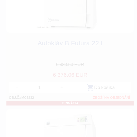
Autokláv B Futura 22 l
6 930.50 EUR
6 376.06 EUR
-
+
Do košíka
OBJ.Č.:MC5232
ZBOŽÍ NA OBJEDNÁNÍ
ORINÁCIA