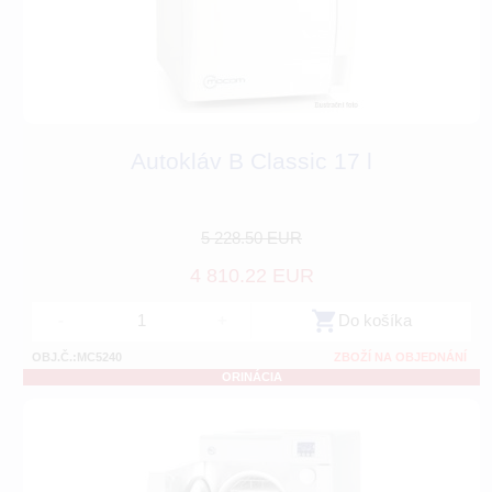
Autokláv B Classic 17 l
5 228.50 EUR
4 810.22 EUR
-
+
Do košíka
OBJ.Č.:MC5240
ZBOŽÍ NA OBJEDNÁNÍ
ORINÁCIA