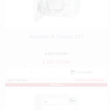
Autokláv B Classic 22 l
6 253.70 EUR
6 253.70 EUR
-
+
Do košíka
OBJ.Č.:MC5242
ZBOŽÍ NA OBJEDNÁNÍ
ORINÁCIA