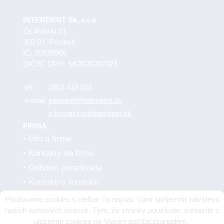
INTERDENT Sk, s.r.o
Za dráhou 21
902 01 Pezinok
IČ: 35838906
DIČ/IČ DPH: SK2020287423
tel.:
0903 418 001
e-mail:
interdent@interdent.sk
z.kostalova@interdent.sk
FIRMA
Info o firme
Kontakty na firmu
Odborní poradcovia
Kontaktný formulár
Obchodné podmienky
Používame cookies s cieľom čo najviac Vám spríjemniť návštevu
Dodávatelia
našich webových stránok. Tým, že stránky používate, súhlasíte s
uložením cookies na Vašom počítači/zariadení..