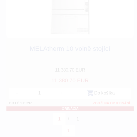
MELAtherm 10 volně stojící
11 380.70 EUR
11 380.70 EUR
-
+
Do košíka
OBJ.Č.:IX5297
ZBOŽÍ NA OBJEDNÁNÍ
ORINÁCIA
/
1
1
1