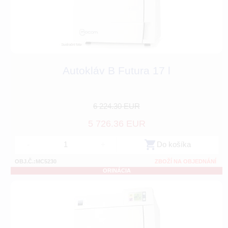
Autokláv B Futura 17 l
6 224.30 EUR
5 726.36 EUR
-
+
Do košíka
OBJ.Č.:MC5230
ZBOŽÍ NA OBJEDNÁNÍ
ORINÁCIA