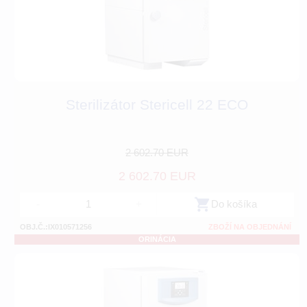
Sterilizátor Stericell 22 ECO
2 602.70 EUR
2 602.70 EUR
-
+
Do košíka
OBJ.Č.:IX010571256
ZBOŽÍ NA OBJEDNÁNÍ
ORINÁCIA