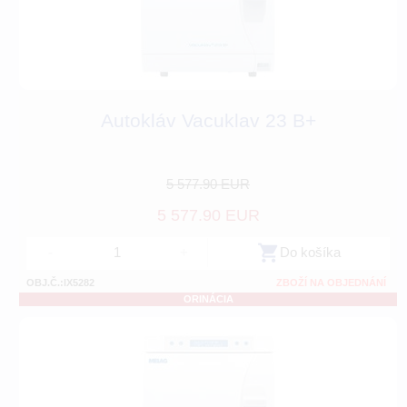
Autokláv Vacuklav 23 B+
5 577.90 EUR
5 577.90 EUR
-
+
Do košíka
OBJ.Č.:IX5282
ZBOŽÍ NA OBJEDNÁNÍ
ORINÁCIA