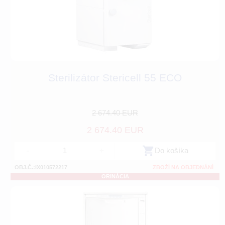
Sterilizátor Stericell 55 ECO
2 674.40 EUR
2 674.40 EUR
-
+
Do košíka
OBJ.Č.:IX010572217
ZBOŽÍ NA OBJEDNÁNÍ
ORINÁCIA