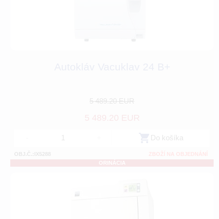
Autokláv Vacuklav 24 B+
5 489.20 EUR
5 489.20 EUR
-
+
Do košíka
OBJ.Č.:IX5288
ZBOŽÍ NA OBJEDNÁNÍ
ORINÁCIA