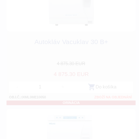
Autokláv Vacuklav 30 B+
4 875.30 EUR
4 875.30 EUR
-
+
Do košíka
OBJ.Č.:IXML0ME10050
ZBOŽÍ NA OBJEDNÁNÍ
ORINÁCIA