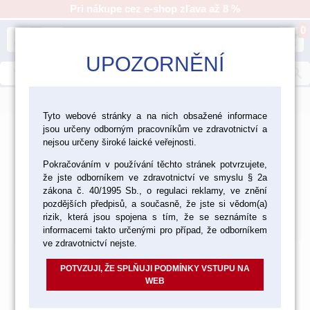
Pri nákupe cez e-shop zľava až 8 %
0
person
shopping_cart
UPOZORNĚNÍ
search
menu
Tyto webové stránky a na nich obsažené informace
jsou určeny odborným pracovníkům ve zdravotnictví a
>
>
>
Ordinácia
Dezinfekcia a čistenie
Sterilizácia
nejsou určeny široké laické veřejnosti.
>
Sterilizácia a umývanie
Pokračováním v používání těchto stránek potvrzujete,
že jste odborníkem ve zdravotnictví ve smyslu § 2a
Sterilizácia a umývanie
zákona č. 40/1995 Sb., o regulaci reklamy, ve znění
pozdějších předpisů, a současně, že jste si vědom(a)
Východzie
Od najlacnejšieho
Od najdrahšieho
rizik, která jsou spojena s tím, že se seznámíte s
Nájdených
15
položiek
informacemi takto určenými pro případ, že odborníkem
ve zdravotnictví nejste.
POTVZUJI, ŽE SPLŇUJI PODMÍNKY VSTUPU NA
WEB