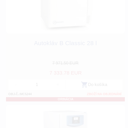
Autokláv B Classic 28 l
7 971.50 EUR
7 333.78 EUR
-
+
Do košíka
OBJ.Č.:MC5244
ZBOŽÍ NA OBJEDNÁNÍ
ORINÁCIA