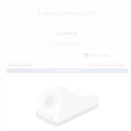
Liehový kahan C916
22.30 EUR
20.52 EUR
-
+
Do košíka
OBJ.Č.:INC916
ZBOŽÍ NA OBJEDNÁNÍ
LABORATÓRIUM