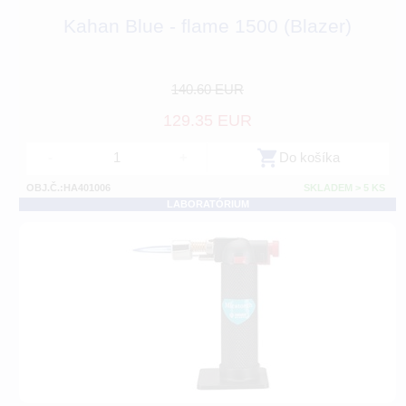
Kahan Blue - flame 1500 (Blazer)
140.60 EUR
129.35 EUR
-
+
Do košíka
OBJ.Č.:HA401006
SKLADEM > 5 KS
LABORATÓRIUM