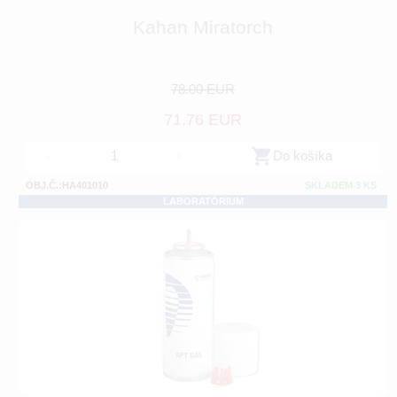
Kahan Miratorch
78.00 EUR
71.76 EUR
-
+
Do košíka
OBJ.Č.:HA401010
SKLADEM 3 KS
LABORATÓRIUM