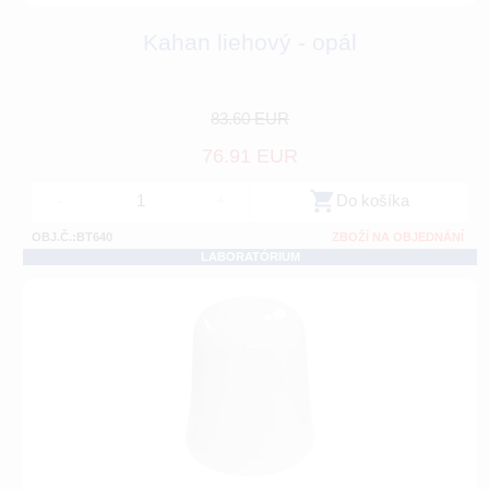
Kahan liehový - opál
83.60 EUR
76.91 EUR
-
+
Do košíka
OBJ.Č.:BT640
ZBOŽÍ NA OBJEDNÁNÍ
LABORATÓRIUM