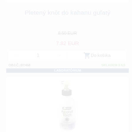
Pletený knôt do kahanu guľatý
8.50 EUR
7.82 EUR
-
+
Do košíka
OBJ.Č.:BT458
SKLADEM 3 KS
LABORATÓRIUM