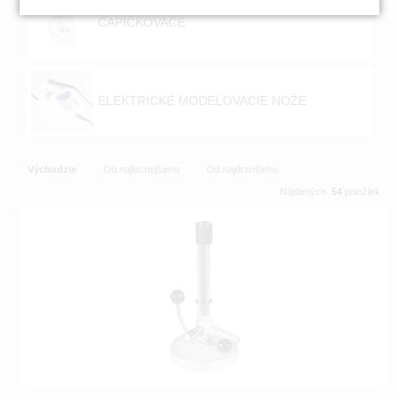
ČAPIČKOVAČE
ELEKTRICKÉ MODELOVACIE NOŽE
Východzie
Od najlacnejšieho
Od najdrahšieho
Nájdených
54
položiek