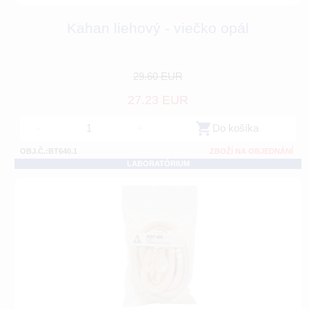
Kahan liehový - viečko opál
29.60 EUR
27.23 EUR
-
+
Do košíka
OBJ.Č.:BT640.1
ZBOŽÍ NA OBJEDNÁNÍ
LABORATÓRIUM