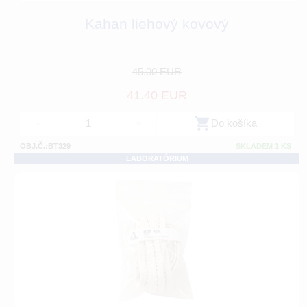
Kahan liehový kovový
45.00 EUR
41.40 EUR
-
+
Do košíka
OBJ.Č.:BT329
SKLADEM 1 KS
LABORATÓRIUM