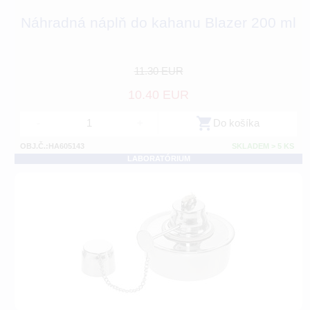
Náhradná náplň do kahanu Blazer 200 ml
11.30 EUR
10.40 EUR
-
+
Do košíka
OBJ.Č.:HA605143
SKLADEM > 5 KS
LABORATÓRIUM