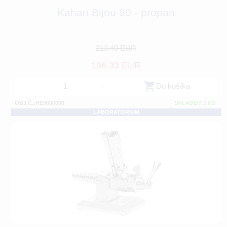
Kahan Bijou 90 - propan
213.40 EUR
196.33 EUR
-
+
Do košíka
OBJ.Č.:RE9600000
SKLADEM 2 KS
LABORATÓRIUM