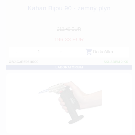
Kahan Bijou 90 - zemný plyn
213.40 EUR
196.33 EUR
-
+
Do košíka
OBJ.Č.:RE9610000
SKLADEM 2 KS
LABORATÓRIUM