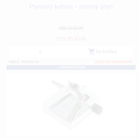
Plynový kahan - zemný plyn
188.10 EUR
173.05 EUR
-
+
Do košíka
OBJ.Č.:HSN311-01
ZBOŽÍ NA OBJEDNÁNÍ
LABORATÓRIUM