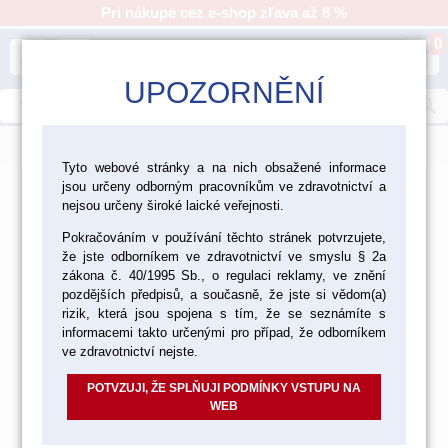
Pri nákupe cez e-shop zľava až 8 %
0
person
shopping_cart
UPOZORNĚNÍ
search
menu
Tyto webové stránky a na nich obsažené informace
jsou určeny odborným pracovníkům ve zdravotnictví a
>
>
>
Laboratórium
Modelovanie
nejsou určeny široké laické veřejnosti.
Prístroje a pomôcky pre modelovanie
Pokračováním v používání těchto stránek potvrzujete,
že jste odborníkem ve zdravotnictví ve smyslu § 2a
Prístroje a pomôcky pre
zákona č. 40/1995 Sb., o regulaci reklamy, ve znění
modelovanie
pozdějších předpisů, a současně, že jste si vědom(a)
rizik, která jsou spojena s tím, že se seznámíte s
informacemi takto určenými pro případ, že odborníkem
ve zdravotnictví nejste.
KAHANY
POTVZUJI, ŽE SPLŇUJI PODMÍNKY VSTUPU NA
WEB