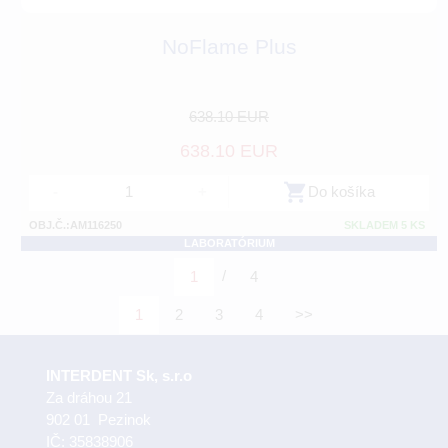
NoFlame Plus
638.10 EUR
638.10 EUR
-
+
Do košíka
OBJ.Č.:AM116250
SKLADEM 5 KS
LABORATÓRIUM
/
1
4
1
2
3
4
>>
INTERDENT Sk, s.r.o
Za dráhou 21
902 01 Pezinok
IČ: 35838906