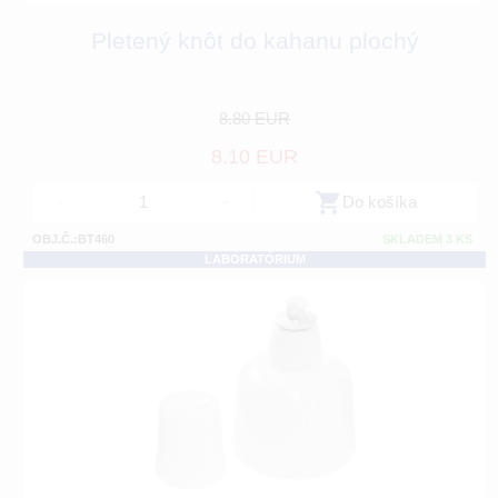
Pletený knôt do kahanu plochý
8.80 EUR
8.10 EUR
-
+
Do košíka
OBJ.Č.:BT460
SKLADEM 3 KS
LABORATÓRIUM