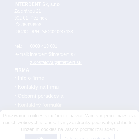
INTERDENT Sk, s.r.o
Za dráhou 21
902 01 Pezinok
IČ: 35838906
DIČ/IČ DPH: SK2020287423
tel.:
0903 418 001
e-mail:
interdent@interdent.sk
z.kostalova@interdent.sk
FIRMA
Info o firme
Kontakty na firmu
Odborní poradcovia
Kontaktný formulár
Obchodné podmienky
Používame cookies s cieľom čo najviac Vám spríjemniť návštevu
Dodávatelia
našich webových stránok. Tým, že stránky používate, súhlasíte s
uložením cookies na Vašom počítači/zariadení..
OK
Zistíte viac o cookies tu