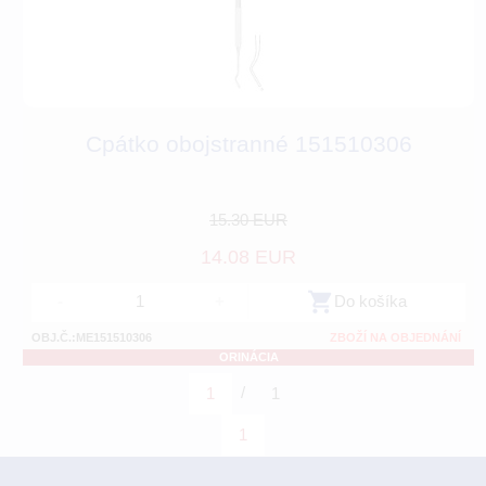
Cpátko obojstranné 151510306
15.30 EUR
14.08 EUR
-
+
Do košíka
OBJ.Č.:ME151510306
ZBOŽÍ NA OBJEDNÁNÍ
ORINÁCIA
/
1
1
1