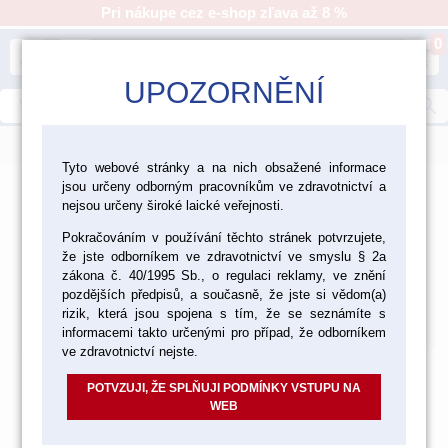
Pri nákupe cez e-shop zľava až 8 %
0
person
shopping_cart
UPOZORNĚNÍ
search
menu
Tyto webové stránky a na nich obsažené informace
jsou určeny odborným pracovníkům ve zdravotnictví a
>
>
>
>
Ordinácia
Nástroje
Nástroje Medin
nejsou určeny široké laické veřejnosti.
Cpátko vlákna
Pokračováním v používání těchto stránek potvrzujete,
že jste odborníkem ve zdravotnictví ve smyslu § 2a
Cpátko vlákna
zákona č. 40/1995 Sb., o regulaci reklamy, ve znění
pozdějších předpisů, a současně, že jste si vědom(a)
Východzie
Od najlacnejšieho
Od najdrahšieho
rizik, která jsou spojena s tím, že se seznámíte s
Nájdených
2
položiek
informacemi takto určenými pro případ, že odborníkem
ve zdravotnictví nejste.
POTVZUJI, ŽE SPLŇUJI PODMÍNKY VSTUPU NA
WEB