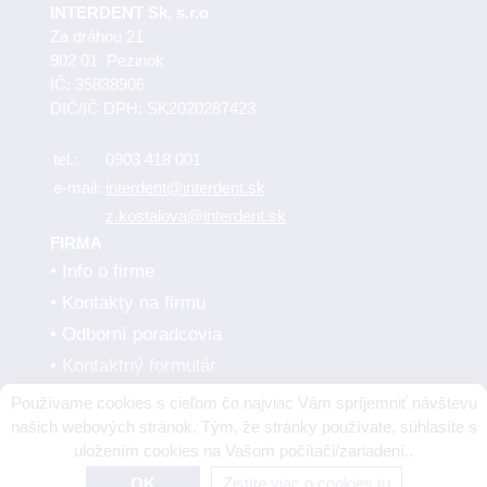
INTERDENT Sk, s.r.o
Za dráhou 21
902 01 Pezinok
IČ: 35838906
DIČ/IČ DPH: SK2020287423
tel.:
0903 418 001
e-mail:
interdent@interdent.sk
z.kostalova@interdent.sk
FIRMA
Info o firme
Kontakty na firmu
Odborní poradcovia
Kontaktný formulár
Obchodné podmienky
Používame cookies s cieľom čo najviac Vám spríjemniť návštevu
Dodávatelia
našich webových stránok. Tým, že stránky používate, súhlasíte s
uložením cookies na Vašom počítači/zariadení..
OK
Zistíte viac o cookies tu