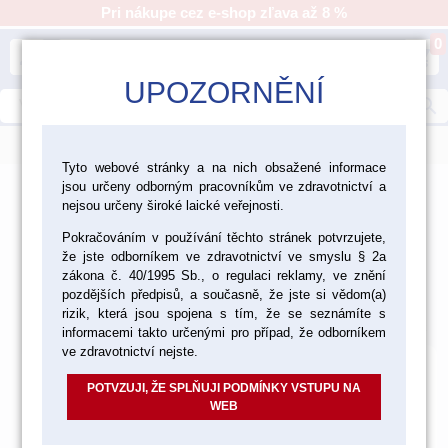
Pri nákupe cez e-shop zľava až 8 %
0
person
shopping_cart
UPOZORNĚNÍ
search
menu
Tyto webové stránky a na nich obsažené informace
jsou určeny odborným pracovníkům ve zdravotnictví a
>
>
>
>
Ordinácia
Nástroje
Nástroje Medin
nejsou určeny široké laické veřejnosti.
Háky na rany
Pokračováním v používání těchto stránek potvrzujete,
že jste odborníkem ve zdravotnictví ve smyslu § 2a
Háky na rany
zákona č. 40/1995 Sb., o regulaci reklamy, ve znění
pozdějších předpisů, a současně, že jste si vědom(a)
Východzie
Od najlacnejšieho
Od najdrahšieho
rizik, která jsou spojena s tím, že se seznámíte s
Nájdených
1
položiek
informacemi takto určenými pro případ, že odborníkem
ve zdravotnictví nejste.
POTVZUJI, ŽE SPLŇUJI PODMÍNKY VSTUPU NA
WEB