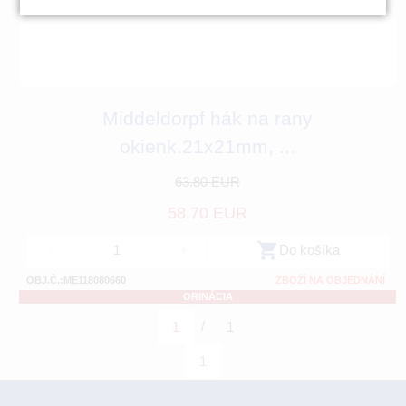
Middeldorpf hák na rany
okienk.21x21mm, ...
63.80 EUR
58.70 EUR
-
+
Do košíka
OBJ.Č.:ME118080660
ZBOŽÍ NA OBJEDNÁNÍ
ORINÁCIA
/
1
1
1