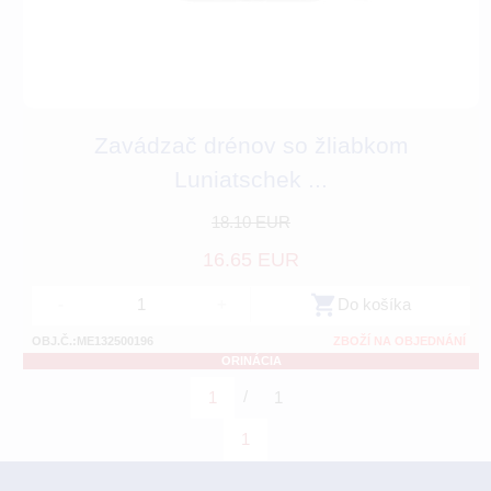
Zavádzač drénov so žliabkom
Luniatschek ...
18.10 EUR
16.65 EUR
-
+
Do košíka
OBJ.Č.:ME132500196
ZBOŽÍ NA OBJEDNÁNÍ
ORINÁCIA
/
1
1
1