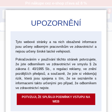
Pri nákupe cez e-shop zľava až 8 %
0
person
shopping_cart
UPOZORNĚNÍ
search
menu
Tyto webové stránky a na nich obsažené informace
jsou určeny odborným pracovníkům ve zdravotnictví a
>
>
>
>
Ordinácia
Nástroje
Nástroje Medin
nejsou určeny široké laické veřejnosti.
Zavádzače drení
Pokračováním v používání těchto stránek potvrzujete,
že jste odborníkem ve zdravotnictví ve smyslu § 2a
Zavádzače drení
zákona č. 40/1995 Sb., o regulaci reklamy, ve znění
pozdějších předpisů, a současně, že jste si vědom(a)
Východzie
Od najlacnejšieho
Od najdrahšieho
rizik, která jsou spojena s tím, že se seznámíte s
Nájdených
2
položiek
informacemi takto určenými pro případ, že odborníkem
ve zdravotnictví nejste.
POTVZUJI, ŽE SPLŇUJI PODMÍNKY VSTUPU NA
WEB