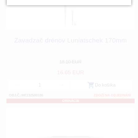
Zavadzač drénov Luniatschek 170mm
18.10 EUR
16.65 EUR
-
+
Do košíka
OBJ.Č.:ME132500186
ZBOŽÍ NA OBJEDNÁNÍ
ORINÁCIA