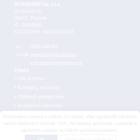
INTERDENT Sk, s.r.o
Za dráhou 21
902 01 Pezinok
IČ: 35838906
DIČ/IČ DPH: SK2020287423
tel.:
0903 418 001
e-mail:
interdent@interdent.sk
z.kostalova@interdent.sk
FIRMA
Info o firme
Kontakty na firmu
Odborní poradcovia
Kontaktný formulár
Obchodné podmienky
Používame cookies s cieľom čo najviac Vám spríjemniť návštevu
Dodávatelia
našich webových stránok. Tým, že stránky používate, súhlasíte s
uložením cookies na Vašom počítači/zariadení..
OK
Zistíte viac o cookies tu