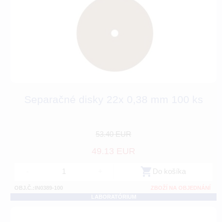
Separačné disky 22x 0,38 mm 100 ks
53.40 EUR
49.13 EUR
-
+
Do košíka
OBJ.Č.:IN0389-100
ZBOŽÍ NA OBJEDNÁNÍ
LABORATÓRIUM