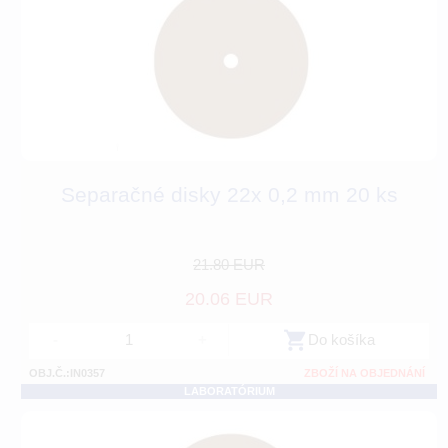
Separačné disky 22x 0,2 mm 20 ks
21.80 EUR
20.06 EUR
-
+
Do košíka
OBJ.Č.:IN0357
ZBOŽÍ NA OBJEDNÁNÍ
LABORATÓRIUM