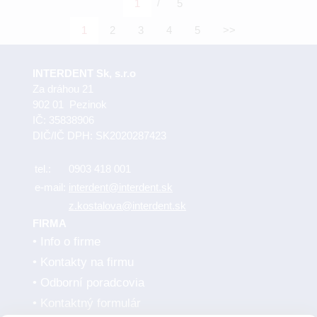
/
1
5
1
2
3
4
5
>>
INTERDENT Sk, s.r.o
Za dráhou 21
902 01 Pezinok
IČ: 35838906
DIČ/IČ DPH: SK2020287423
tel.:
0903 418 001
e-mail:
interdent@interdent.sk
z.kostalova@interdent.sk
FIRMA
Info o firme
Kontakty na firmu
Odborní poradcovia
Kontaktný formulár