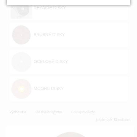
REZACIE DISKY
BRÚSNE DISKY
OCELOVÉ DISKY
MOORE DISKY
Východzie
Od najlacnejšieho
Od najdrahšieho
Nájdených
63
položiek