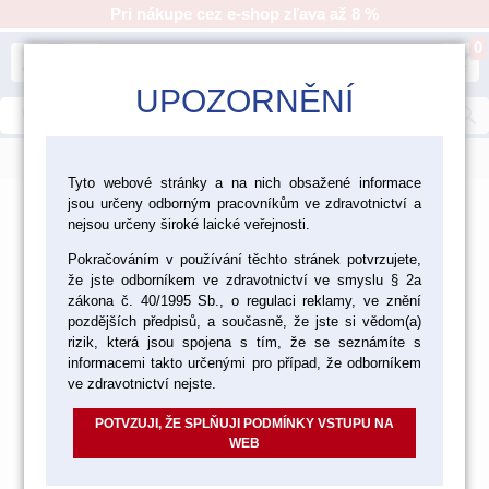
Pri nákupe cez e-shop zľava až 8 %
0
person
shopping_cart
UPOZORNĚNÍ
search
menu
Tyto webové stránky a na nich obsažené informace
jsou určeny odborným pracovníkům ve zdravotnictví a
>
>
>
Laboratórium
Opracovávanie
nejsou určeny široké laické veřejnosti.
Separačné, rezacie a brúsne disky
Pokračováním v používání těchto stránek potvrzujete,
že jste odborníkem ve zdravotnictví ve smyslu § 2a
Separačné, rezacie a brúsne
zákona č. 40/1995 Sb., o regulaci reklamy, ve znění
disky
pozdějších předpisů, a současně, že jste si vědom(a)
rizik, která jsou spojena s tím, že se seznámíte s
informacemi takto určenými pro případ, že odborníkem
ve zdravotnictví nejste.
SEPARAČNÉ DISKY
POTVZUJI, ŽE SPLŇUJI PODMÍNKY VSTUPU NA
WEB