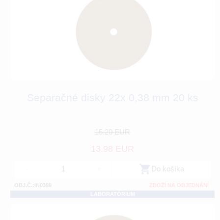
Separačné disky 22x 0,38 mm 20 ks
15.20 EUR
13.98 EUR
-
+
Do košíka
OBJ.Č.:IN0389
ZBOŽÍ NA OBJEDNÁNÍ
LABORATÓRIUM