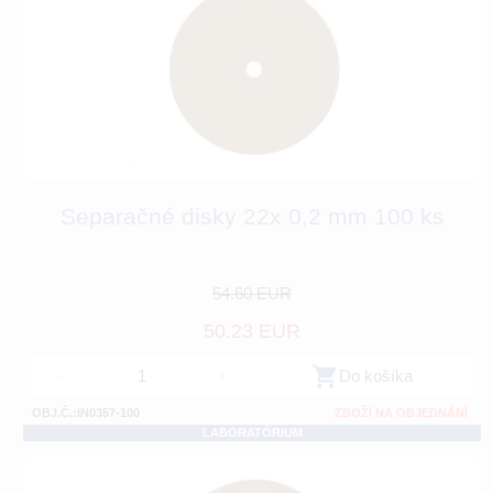
Separačné disky 22x 0,2 mm 100 ks
54.60 EUR
50.23 EUR
-
+
Do košíka
OBJ.Č.:IN0357-100
ZBOŽÍ NA OBJEDNÁNÍ
LABORATÓRIUM