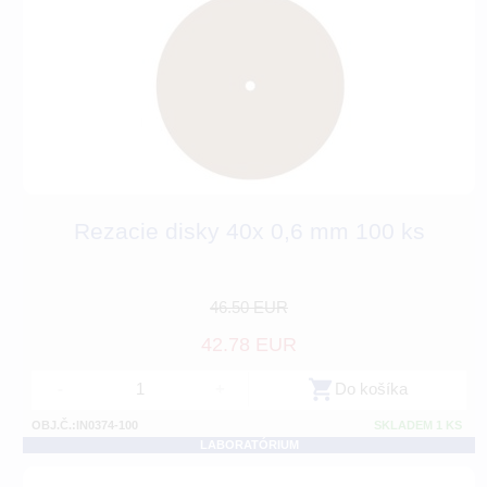
Rezacie disky 40x 0,6 mm 100 ks
46.50 EUR
42.78 EUR
-
+
Do košíka
OBJ.Č.:IN0374-100
SKLADEM 1 KS
LABORATÓRIUM