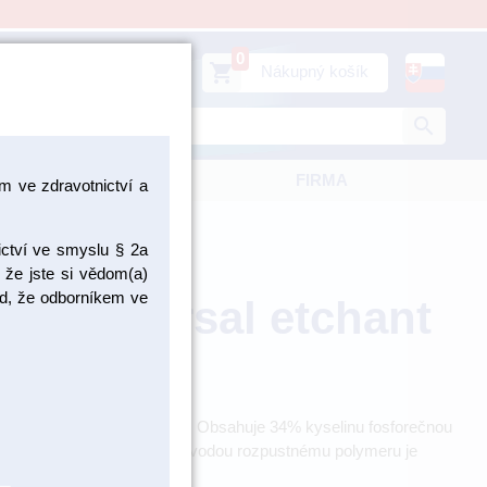
0
person
shopping_cart
Prihlásiť sa
Nákupný košík
search
KATALÓGY
FIRMA
 ve zdravotnictví a
ictví ve smyslu § 2a
 že jste si vědom(a)
pad, že odborníkem ve
d Universal etchant
hniky selective- a total-etch. Obsahuje 34% kyselinu fosforečnou
ennímu oxidu křemičitému a vodou rozpustnému polymeru je