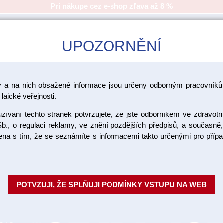
Pri nákupe cez e-shop zľava až 8 %
UPOZORNĚNÍ
CAD/CAM
ŠKOLENIA
AKCIA
y a na nich obsažené informace jsou určeny odborným pracovníkům
laické veřejnosti.
ívání těchto stránek potvrzujete, že jste odborníkem ve zdravotn
b., o regulaci reklamy, ve znění pozdějších předpisů, a současně,
ojena s tím, že se seznámíte s informacemi takto určenými pro pří
Scotchbon
2 x 3 ml
POTVZUJI, ŽE SPLŇUJI PODMÍNKY VSTUPU NA WEB
Zdokonalený leptací gel pro tec
s pH přibližně 0,1. Díky pyrog
viskozita optimál...
Celý popis