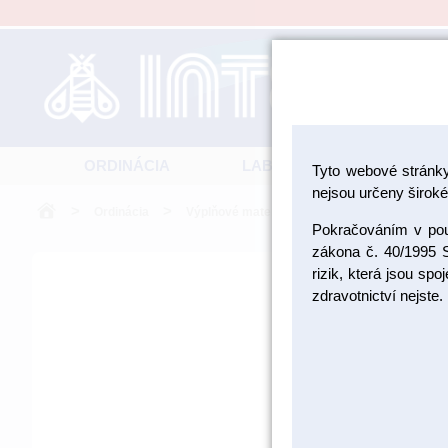
ORDINÁCIA
LABORATÓRIUM
Tyto webové stránk
nejsou určeny široké 
>
>
>
Ordinácia
Výplňové materiály
Leptacie materiály
Pokračováním v použ
zákona č. 40/1995 S
rizik, která jsou sp
zdravotnictví nejste.