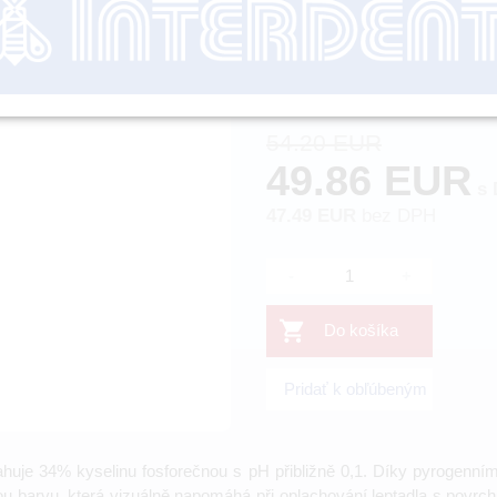
Objednávacie číslo:
Dostupnosť:
54.20 EUR
49.86 EUR
s 
47.49 EUR
bez DPH
-
+
Do košíka
Pridať k obľúbeným
bsahuje 34% kyselinu fosforečnou s pH přibližně 0,1. Díky pyrogen
rou barvu, která vizuálně napomáhá při oplachování leptadla s povrc