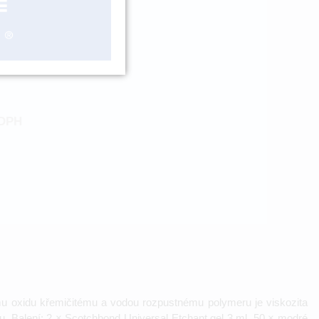
ES41263
ZBOŽÍ NA
OBJEDNÁNÍ
DPH
nímu oxidu křemičitému a vodou rozpustnému polymeru je viskozita
hu. Balení: 2 × Scotchbond Universal Etchant gel 3 ml, 50 × modré