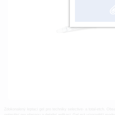
Zdokonalený leptací gel pro techniky selective- a total-etch. O
optimální pro přesnou a detailní aplikaci. Gel má výraznější mod