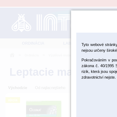
ORDINÁCIA
LABORATÓRIUM
Tyto webové stránk
nejsou určeny široké 
>
>
>
Ordinácia
Výplňové materiály
Leptacie materiály
Pokračováním v použ
zákona č. 40/1995 S
Leptacie materiály
rizik, která jsou sp
zdravotnictví nejste.
Východzie
Od najlacnejšieho
Od najdrahšieho
akcia