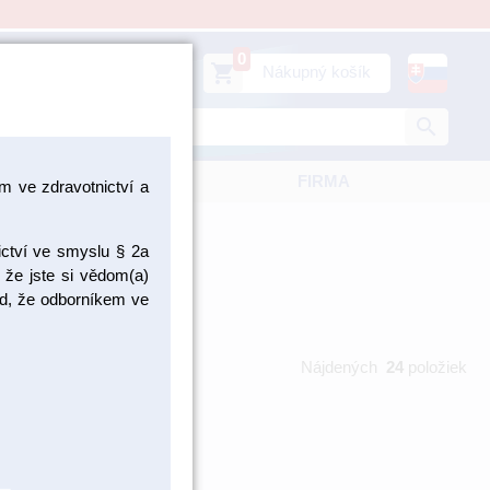
0
person
shopping_cart
Prihlásiť sa
Nákupný košík
search
KATALÓGY
FIRMA
 ve zdravotnictví a
ictví ve smyslu § 2a
 že jste si vědom(a)
pad, že odborníkem ve
Nájdených
24
položiek