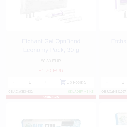
Etchant Gel OptiBond
Etcha
Economy Pack, 30 g
88.80 EUR
81.70 EUR
-
+
Do košíka
-
OBJ.Č.:KE34632
SKLADEM > 5 KS
OBJ.Č.:KE31297
ORINÁCIA