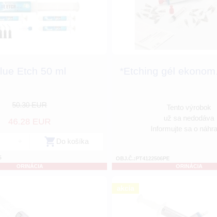
lue Etch 50 ml
*Etching gél ekonom.
50.30 EUR
Tento výrobok
už sa nedodáva
46.28 EUR
Informujte sa o náhr
+
Do košíka
5
OBJ.Č.:PT4122506PE
ORINÁCIA
ORINÁCIA
akcia