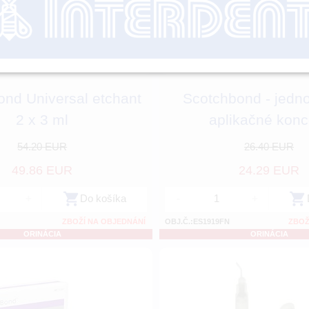
nd Universal etchant
Scotchbond - jedn
2 x 3 ml
aplikačné konc
54.20 EUR
26.40 EUR
49.86 EUR
24.29 EUR
+
Do košíka
-
+
ZBOŽÍ NA OBJEDNÁNÍ
OBJ.Č.:ES1919FN
ZBOŽ
ORINÁCIA
ORINÁCIA