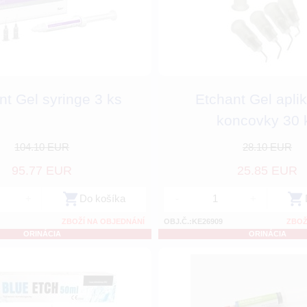
nt Gel syringe 3 ks
Etchant Gel apli
koncovky 30 
104.10 EUR
28.10 EUR
95.77 EUR
25.85 EUR
+
Do košíka
-
+
ZBOŽÍ NA OBJEDNÁNÍ
OBJ.Č.:KE26909
ZBOŽ
ORINÁCIA
ORINÁCIA