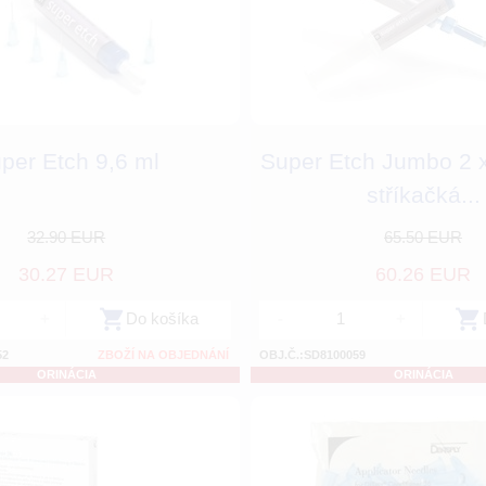
per Etch 9,6 ml
Super Etch Jumbo 2 x
stříkačká...
32.90 EUR
65.50 EUR
30.27 EUR
60.26 EUR
+
Do košíka
-
+
52
ZBOŽÍ NA OBJEDNÁNÍ
OBJ.Č.:SD8100059
ORINÁCIA
ORINÁCIA