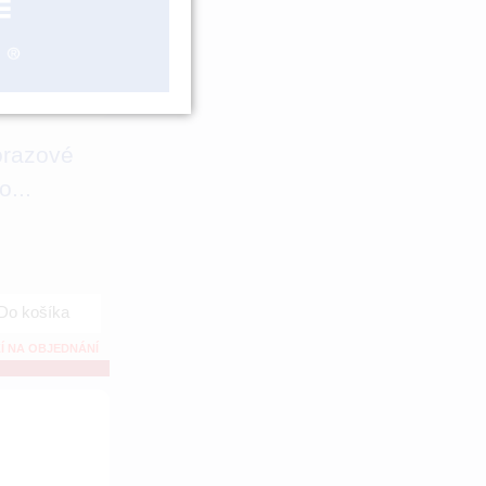
orazové
o...
Do košíka
Í NA OBJEDNÁNÍ