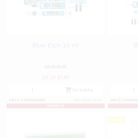
Blue Etch 10 ml
B
19.20 EUR
19.20 EUR
-
+
Do košíka
-
OBJ.Č.:CD0001602282
SKLADEM > 5 KS
OBJ.Č.:CD00000
ORINÁCIA
akcia