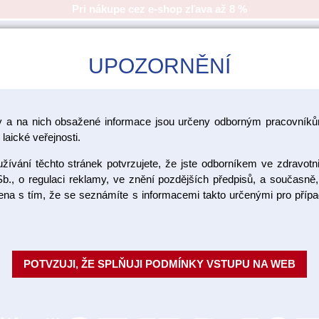
Pri nákupe cez e-shop zľava až 8 %
UPOZORNĚNÍ
CAD/CAM
ŠKOLENIA
AKCIA
y a na nich obsažené informace jsou určeny odborným pracovníkům
laické veřejnosti.
ívání těchto stránek potvrzujete, že jste odborníkem ve zdravotn
b., o regulaci reklamy, ve znění pozdějších předpisů, a současně,
ojena s tím, že se seznámíte s informacemi takto určenými pro pří
POTVZUJI, ŽE SPLŇUJI PODMÍNKY VSTUPU NA WEB