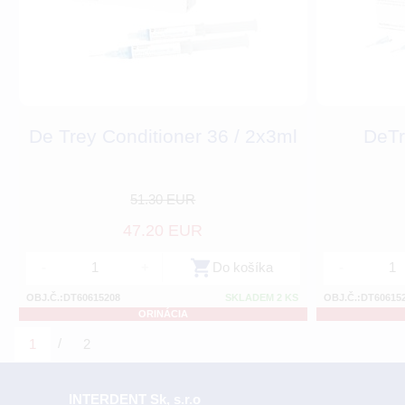
De Trey Conditioner 36 / 2x3ml
DeTr
51.30 EUR
47.20 EUR
-
+
Do košíka
-
OBJ.Č.:DT60615208
SKLADEM 2 KS
OBJ.Č.:DT60615
ORINÁCIA
/
1
2
INTERDENT Sk, s.r.o