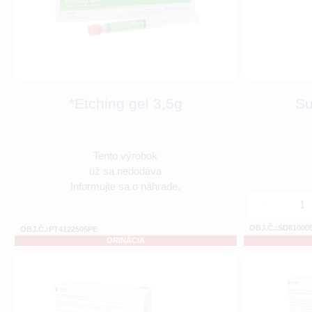
*Etching gel 3,5g
Su
Tento výrobok
už sa nedodáva
Informujte sa o náhrade.
-
OBJ.Č.:SD81000
OBJ.Č.:PT4122505PE
ORINÁCIA