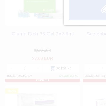
Gluma Etch 35 Gel 2x2,5ml
Scotchbo
30.00 EUR
27.60 EUR
-
+
Do košíka
-
OBJ.Č.:HK66000130
SKLADEM 3 KS
OBJ.Č.:ES41263
ORINÁCIA
akcia