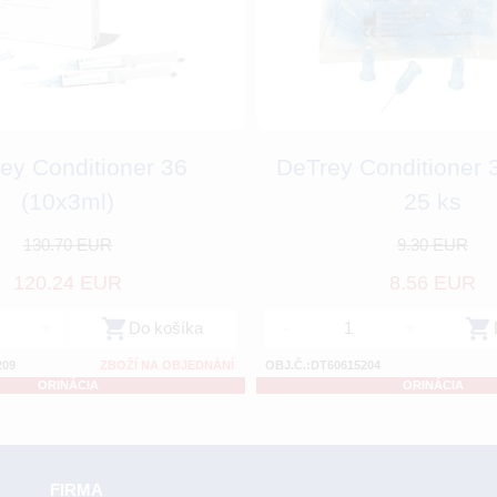
ey Conditioner 36
DeTrey Conditioner 
(10x3ml)
25 ks
130.70 EUR
9.30 EUR
120.24 EUR
8.56 EUR
+
Do košíka
-
+
209
ZBOŽÍ NA OBJEDNÁNÍ
OBJ.Č.:DT60615204
ORINÁCIA
ORINÁCIA
FIRMA