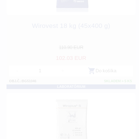
Wirovest 18 kg (45x400 g)
110.90 EUR
102.03 EUR
-
+
Do košíka
OBJ.Č.:BG51046
SKLADEM > 5 KS
LABORATÓRIUM