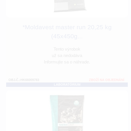
*Moldavest master run 20,25 kg
(45x450g...
Tento výrobok
už sa nedodáva
Informujte sa o náhrade.
OBJ.Č.:HK66009783
ZBOŽÍ NA OBJEDNÁNÍ
LABORATÓRIUM