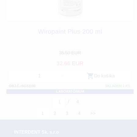
Wiropaint Plus 200 ml
35.50 EUR
32.66 EUR
-
+
Do košíka
OBJ.Č.:BG51100
SKLADEM 1 KS
LABORATÓRIUM
/
1
4
1
2
3
4
>>
INTERDENT Sk, s.r.o