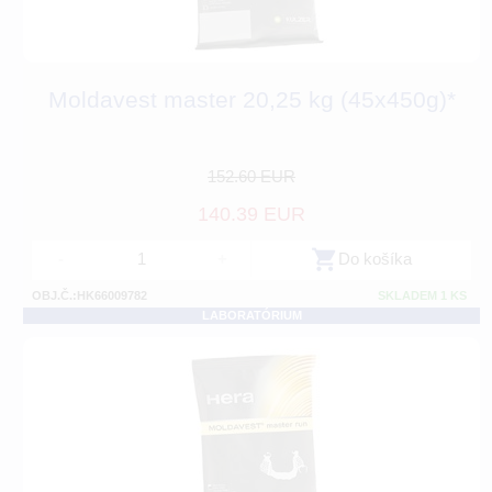
Moldavest master 20,25 kg (45x450g)*
152.60 EUR
140.39 EUR
-
+
Do košíka
OBJ.Č.:HK66009782
SKLADEM 1 KS
LABORATÓRIUM