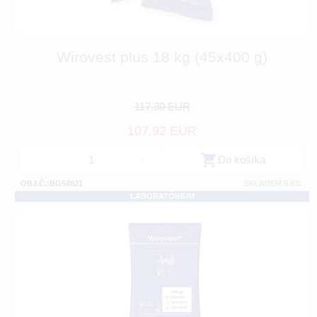
Wirovest plus 18 kg (45x400 g)
117.30 EUR
107.92 EUR
-
+
Do košíka
OBJ.Č.:BG54821
SKLADEM 5 KS
LABORATÓRIUM