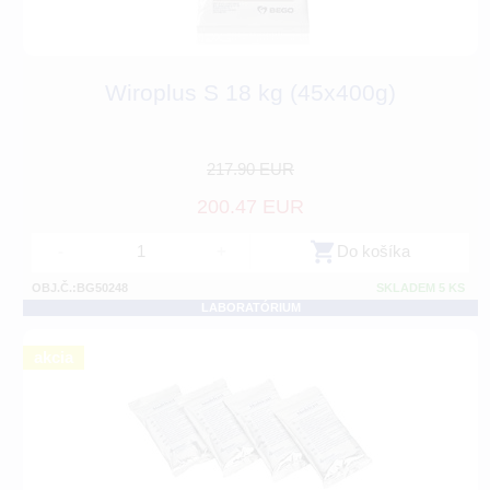
Wiroplus S 18 kg (45x400g)
217.90 EUR
200.47 EUR
-
+
Do košíka
OBJ.Č.:BG50248
SKLADEM 5 KS
LABORATÓRIUM
akcia