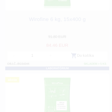
Wirofine 6 kg, 15x400 g
91.80 EUR
84.46 EUR
-
+
Do košíka
OBJ.Č.:BG54344
SKLADEM > 5 KS
LABORATÓRIUM
akcia