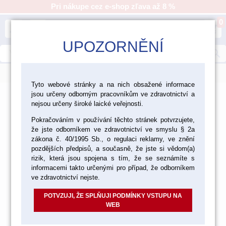
Pri nákupe cez e-shop zľava až 8 %
0
person
shopping_cart
UPOZORNĚNÍ
search
menu
Tyto webové stránky a na nich obsažené informace
jsou určeny odborným pracovníkům ve zdravotnictví a
>
>
>
Laboratórium
Zatmeľovanie, liatie, pájkovanie
nejsou určeny široké laické veřejnosti.
Zatmeľovacie hmoty
Pokračováním v používání těchto stránek potvrzujete,
že jste odborníkem ve zdravotnictví ve smyslu § 2a
Zatmeľovacie hmoty
zákona č. 40/1995 Sb., o regulaci reklamy, ve znění
pozdějších předpisů, a současně, že jste si vědom(a)
rizik, která jsou spojena s tím, že se seznámíte s
informacemi takto určenými pro případ, že odborníkem
ve zdravotnictví nejste.
ZATMEĽOVACIE HMOTY NA SKELETY
POTVZUJI, ŽE SPLŇUJI PODMÍNKY VSTUPU NA
WEB
ZATMEĽOVACIE HMOTY PRE FIFNÉ