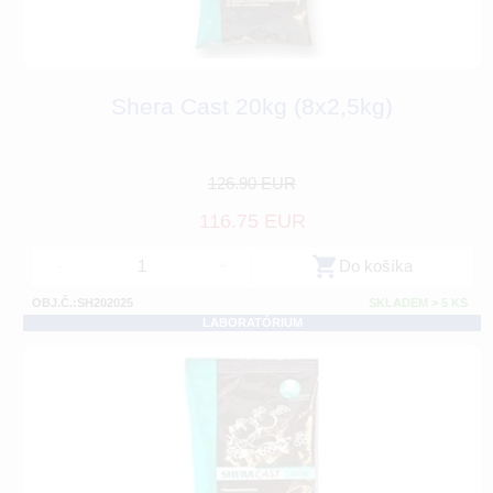
Shera Cast 20kg (8x2,5kg)
126.90 EUR
116.75 EUR
-
+
Do košíka
OBJ.Č.:SH202025
SKLADEM > 5 KS
LABORATÓRIUM