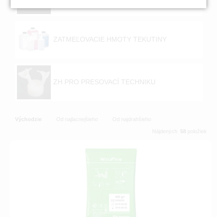
NÁHRADY
ZATMEĽOVACIE HMOTY TEKUTINY
ZH PRO PRESOVACÍ TECHNIKU
Východzie
Od najlacnejšieho
Od najdrahšieho
Nájdených
58
položiek