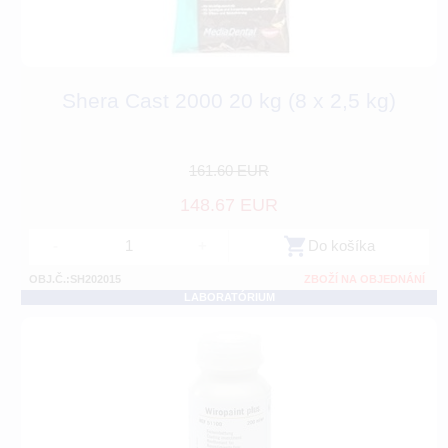
Shera Cast 2000 20 kg (8 x 2,5 kg)
161.60 EUR
148.67 EUR
-
+
Do košíka
OBJ.Č.:SH202015
ZBOŽÍ NA OBJEDNÁNÍ
LABORATÓRIUM