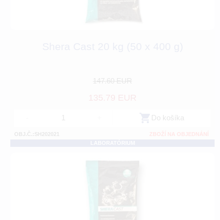
Shera Cast 20 kg (50 x 400 g)
147.60 EUR
135.79 EUR
-
+
Do košíka
OBJ.Č.:SH202021
ZBOŽÍ NA OBJEDNÁNÍ
LABORATÓRIUM