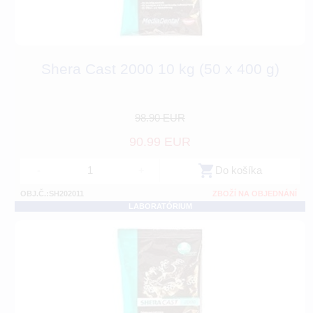
Shera Cast 2000 10 kg (50 x 400 g)
98.90 EUR
90.99 EUR
-
+
Do košíka
OBJ.Č.:SH202011
ZBOŽÍ NA OBJEDNÁNÍ
LABORATÓRIUM