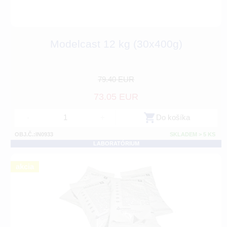
Modelcast 12 kg (30x400g)
79.40 EUR
73.05 EUR
-
+
Do košíka
OBJ.Č.:IN0933
SKLADEM > 5 KS
LABORATÓRIUM
akcia