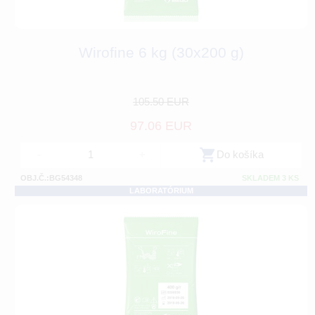
Wirofine 6 kg (30x200 g)
105.50 EUR
97.06 EUR
-
+
Do košíka
OBJ.Č.:BG54348
SKLADEM 3 KS
LABORATÓRIUM