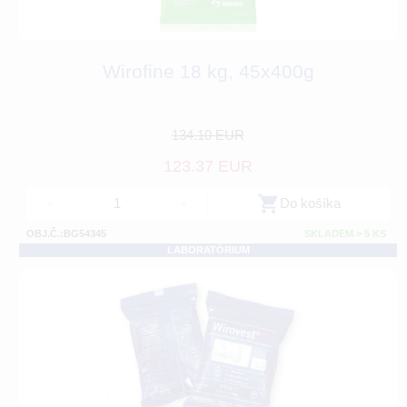
Wirofine 18 kg, 45x400g
134.10 EUR
123.37 EUR
-
+
Do košíka
OBJ.Č.:BG54345
SKLADEM > 5 KS
LABORATÓRIUM