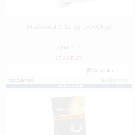
Modelcast S 12 kg (30x400g)
92.60 EUR
85.19 EUR
-
+
Do košíka
OBJ.Č.:IN0933S
SKLADEM > 5 KS
LABORATÓRIUM